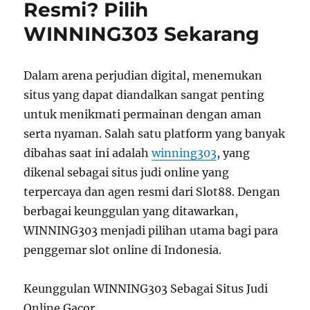
Resmi? Pilih
Kekalahan
WINNING303 Sekarang
Bukan
Akhir,
Tapi
Awal
Dalam arena perjudian digital, menemukan
Hadiah
situs yang dapat diandalkan sangat penting
Baru
untuk menikmati permainan dengan aman
serta nyaman. Salah satu platform yang banyak
dibahas saat ini adalah
winning303
, yang
dikenal sebagai situs judi online yang
terpercaya dan agen resmi dari Slot88. Dengan
berbagai keunggulan yang ditawarkan,
WINNING303 menjadi pilihan utama bagi para
penggemar slot online di Indonesia.
Keunggulan WINNING303 Sebagai Situs Judi
Online Gacor