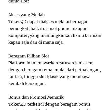
dunia slot:
Akses yang Mudah
Token4D dapat diakses melalui berbagai
perangkat, baik itu smartphone maupun
komputer, yang memungkinkan kamu bermain
kapan saja dan di mana saja.
Beragam Pilihan Slot
Platform ini menawarkan ratusan jenis slot
dengan beragam tema, mulai dari petualangan,
fantasi, hingga slot klasik yang membawa
kembali kenangan.
Bonus dan Promosi Menarik
Token4D terkenal dengan beragam bonus