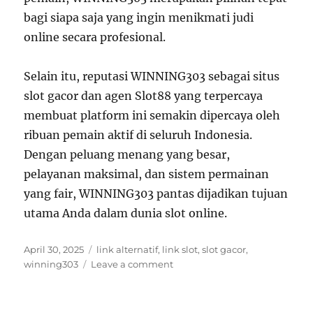
bagi siapa saja yang ingin menikmati judi
online secara profesional.
Selain itu, reputasi WINNING303 sebagai situs
slot gacor dan agen Slot88 yang terpercaya
membuat platform ini semakin dipercaya oleh
ribuan pemain aktif di seluruh Indonesia.
Dengan peluang menang yang besar,
pelayanan maksimal, dan sistem permainan
yang fair, WINNING303 pantas dijadikan tujuan
utama Anda dalam dunia slot online.
Posted
Tags
April 30, 2025
link alternatif
,
link slot
,
slot gacor
,
on
on
winning303
Leave a comment
Slot88
Gacor,
Aman,