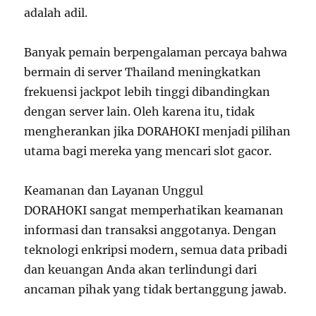
adalah adil.
Banyak pemain berpengalaman percaya bahwa
bermain di server Thailand meningkatkan
frekuensi jackpot lebih tinggi dibandingkan
dengan server lain. Oleh karena itu, tidak
mengherankan jika DORAHOKI menjadi pilihan
utama bagi mereka yang mencari slot gacor.
Keamanan dan Layanan Unggul
DORAHOKI sangat memperhatikan keamanan
informasi dan transaksi anggotanya. Dengan
teknologi enkripsi modern, semua data pribadi
dan keuangan Anda akan terlindungi dari
ancaman pihak yang tidak bertanggung jawab.