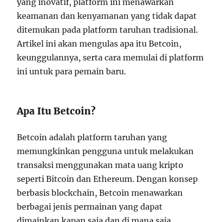
yang inovatif, platform ini menawarkan
keamanan dan kenyamanan yang tidak dapat
ditemukan pada platform taruhan tradisional.
Artikel ini akan mengulas apa itu Betcoin,
keunggulannya, serta cara memulai di platform
ini untuk para pemain baru.
Apa Itu Betcoin?
Betcoin adalah platform taruhan yang
memungkinkan pengguna untuk melakukan
transaksi menggunakan mata uang kripto
seperti Bitcoin dan Ethereum. Dengan konsep
berbasis blockchain, Betcoin menawarkan
berbagai jenis permainan yang dapat
dimainkan kapan saja dan di mana saja.