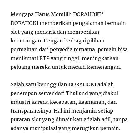
Mengapa Harus Memilih DORAHOKI?
DORAHOKI memberikan pengalaman bermain
slot yang menarik dan memberikan
keuntungan. Dengan berbagai pilihan
permainan dari penyedia ternama, pemain bisa
menikmati RTP yang tinggi, meningkatkan
peluang mereka untuk meraih kemenangan.
Salah satu keunggulan DORAHOKI adalah
penerapan server dari Thailand yang diakui
industri karena kecepatan, keamanan, dan
transparansinya. Hal ini menjamin setiap
putaran slot yang dimainkan adalah adil, tanpa
adanya manipulasi yang merugikan pemain.