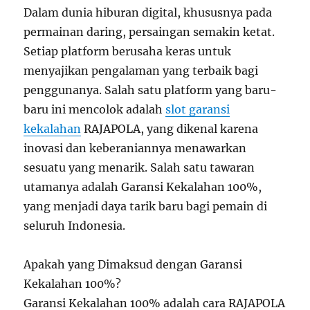
Dalam dunia hiburan digital, khususnya pada
permainan daring, persaingan semakin ketat.
Setiap platform berusaha keras untuk
menyajikan pengalaman yang terbaik bagi
penggunanya. Salah satu platform yang baru-
baru ini mencolok adalah
slot garansi
kekalahan
RAJAPOLA, yang dikenal karena
inovasi dan keberaniannya menawarkan
sesuatu yang menarik. Salah satu tawaran
utamanya adalah Garansi Kekalahan 100%,
yang menjadi daya tarik baru bagi pemain di
seluruh Indonesia.
Apakah yang Dimaksud dengan Garansi
Kekalahan 100%?
Garansi Kekalahan 100% adalah cara RAJAPOLA