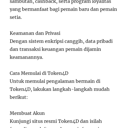
sambutan, cashback, serta program loyalitas
yang bermanfaat bagi pemain baru dan pemain
setia.
Keamanan dan Privasi
Dengan sistem enkripsi canggih, data pribadi
dan transaksi keuangan pemain dijamin
keamanannya.
Cara Memulai di Token4D
Untuk memulai pengalaman bermain di
Token4D, lakukan langkah-langkah mudah
berikut:
Membuat Akun
Kunjungi situs resmi Token4D dan isilah