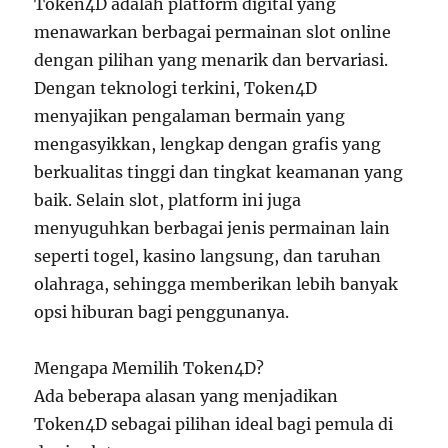
Token4D adalah platform digital yang
menawarkan berbagai permainan slot online
dengan pilihan yang menarik dan bervariasi.
Dengan teknologi terkini, Token4D
menyajikan pengalaman bermain yang
mengasyikkan, lengkap dengan grafis yang
berkualitas tinggi dan tingkat keamanan yang
baik. Selain slot, platform ini juga
menyuguhkan berbagai jenis permainan lain
seperti togel, kasino langsung, dan taruhan
olahraga, sehingga memberikan lebih banyak
opsi hiburan bagi penggunanya.
Mengapa Memilih Token4D?
Ada beberapa alasan yang menjadikan
Token4D sebagai pilihan ideal bagi pemula di