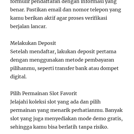
formulir pendaftaran dengan informasi yang
benar. Pastikan email dan nomor telepon yang
kamu berikan aktif agar proses verifikasi
berjalan lancar.
Melakukan Deposit
Setelah mendaftar, lakukan deposit pertama
dengan menggunakan metode pembayaran
pilihanmu, seperti transfer bank atau dompet
digital.
Pilih Permainan Slot Favorit
Jelajahi koleksi slot yang ada dan pilih
permainan yang menarik perhatianmu. Banyak
slot yang juga menyediakan mode demo gratis,
sehingga kamu bisa berlatih tanpa risiko.