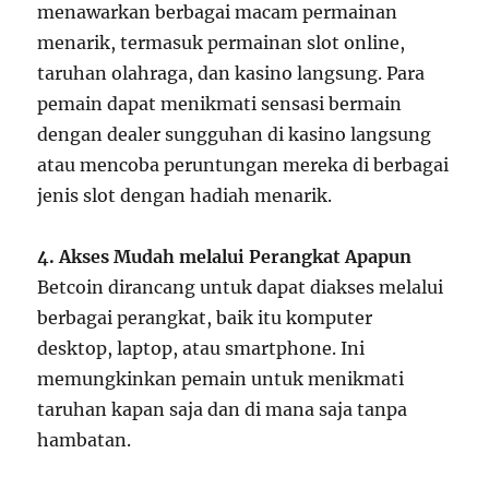
menawarkan berbagai macam permainan
menarik, termasuk permainan slot online,
taruhan olahraga, dan kasino langsung. Para
pemain dapat menikmati sensasi bermain
dengan dealer sungguhan di kasino langsung
atau mencoba peruntungan mereka di berbagai
jenis slot dengan hadiah menarik.
4. Akses Mudah melalui Perangkat Apapun
Betcoin dirancang untuk dapat diakses melalui
berbagai perangkat, baik itu komputer
desktop, laptop, atau smartphone. Ini
memungkinkan pemain untuk menikmati
taruhan kapan saja dan di mana saja tanpa
hambatan.