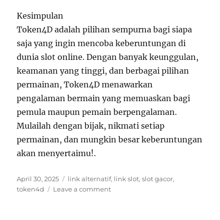
Kesimpulan
Token4D adalah pilihan sempurna bagi siapa
saja yang ingin mencoba keberuntungan di
dunia slot online. Dengan banyak keunggulan,
keamanan yang tinggi, dan berbagai pilihan
permainan, Token4D menawarkan
pengalaman bermain yang memuaskan bagi
pemula maupun pemain berpengalaman.
Mulailah dengan bijak, nikmati setiap
permainan, dan mungkin besar keberuntungan
akan menyertaimu!.
Posted
Tags
April 30, 2025
link alternatif
,
link slot
,
slot gacor
,
on
on
token4d
Leave a comment
Token4d:
Langkah
Mudah