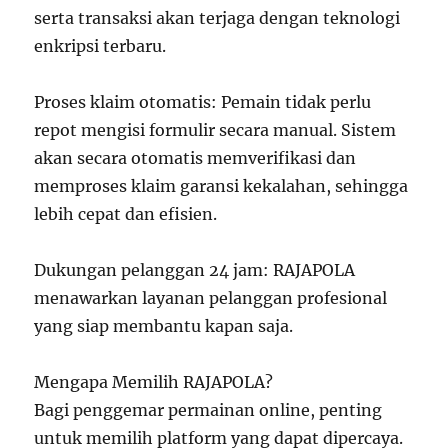
serta transaksi akan terjaga dengan teknologi
enkripsi terbaru.
Proses klaim otomatis: Pemain tidak perlu
repot mengisi formulir secara manual. Sistem
akan secara otomatis memverifikasi dan
memproses klaim garansi kekalahan, sehingga
lebih cepat dan efisien.
Dukungan pelanggan 24 jam: RAJAPOLA
menawarkan layanan pelanggan profesional
yang siap membantu kapan saja.
Mengapa Memilih RAJAPOLA?
Bagi penggemar permainan online, penting
untuk memilih platform yang dapat dipercaya.