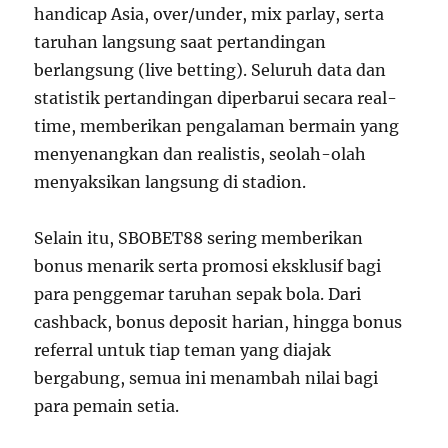
handicap Asia, over/under, mix parlay, serta
taruhan langsung saat pertandingan
berlangsung (live betting). Seluruh data dan
statistik pertandingan diperbarui secara real-
time, memberikan pengalaman bermain yang
menyenangkan dan realistis, seolah-olah
menyaksikan langsung di stadion.
Selain itu, SBOBET88 sering memberikan
bonus menarik serta promosi eksklusif bagi
para penggemar taruhan sepak bola. Dari
cashback, bonus deposit harian, hingga bonus
referral untuk tiap teman yang diajak
bergabung, semua ini menambah nilai bagi
para pemain setia.