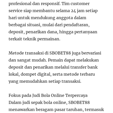
profesional dan responsif. Tim customer
service siap membantu selama 24 jam setiap
hari untuk mendukung anggota dalam
berbagai situasi, mulai dari pendaftaran,
deposit, penarikan dana, hingga pertanyaan
terkait teknik permainan.
Metode transaksi di SBOBET88 juga bervariasi
dan sangat mudah. Pemain dapat melakukan
deposit dan penarikan melalui transfer bank
lokal, dompet digital, serta metode terbaru
yang memudahkan setiap transaksi.
Fokus pada Judi Bola Online Terpercaya
Dalam judi sepak bola online, SBOBET88
menawarkan beragam pasar taruhan, termasuk