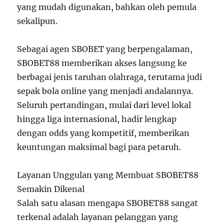
yang mudah digunakan, bahkan oleh pemula
sekalipun.
Sebagai agen SBOBET yang berpengalaman,
SBOBET88 memberikan akses langsung ke
berbagai jenis taruhan olahraga, terutama judi
sepak bola online yang menjadi andalannya.
Seluruh pertandingan, mulai dari level lokal
hingga liga internasional, hadir lengkap
dengan odds yang kompetitif, memberikan
keuntungan maksimal bagi para petaruh.
Layanan Unggulan yang Membuat SBOBET88
Semakin Dikenal
Salah satu alasan mengapa SBOBET88 sangat
terkenal adalah layanan pelanggan yang