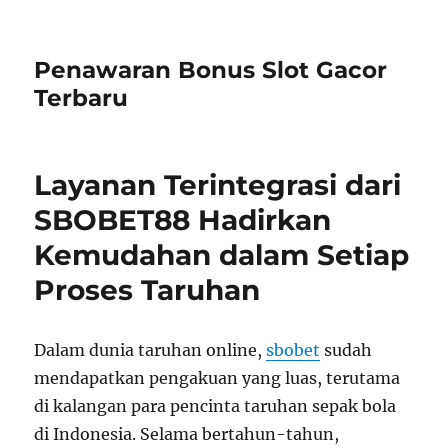
Penawaran Bonus Slot Gacor
Terbaru
Layanan Terintegrasi dari
SBOBET88 Hadirkan
Kemudahan dalam Setiap
Proses Taruhan
Dalam dunia taruhan online,
sbobet
sudah
mendapatkan pengakuan yang luas, terutama
di kalangan para pencinta taruhan sepak bola
di Indonesia. Selama bertahun-tahun,