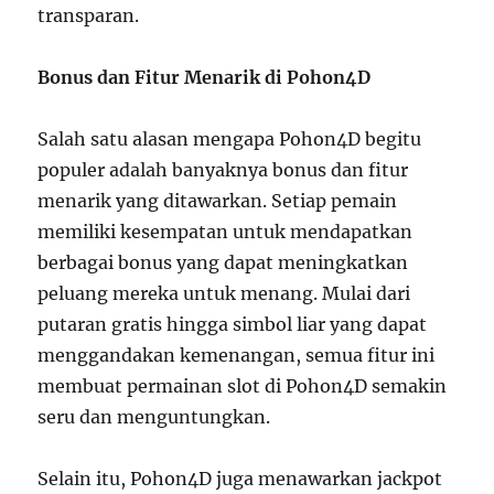
transparan.
Bonus dan Fitur Menarik di Pohon4D
Salah satu alasan mengapa Pohon4D begitu
populer adalah banyaknya bonus dan fitur
menarik yang ditawarkan. Setiap pemain
memiliki kesempatan untuk mendapatkan
berbagai bonus yang dapat meningkatkan
peluang mereka untuk menang. Mulai dari
putaran gratis hingga simbol liar yang dapat
menggandakan kemenangan, semua fitur ini
membuat permainan slot di Pohon4D semakin
seru dan menguntungkan.
Selain itu, Pohon4D juga menawarkan jackpot