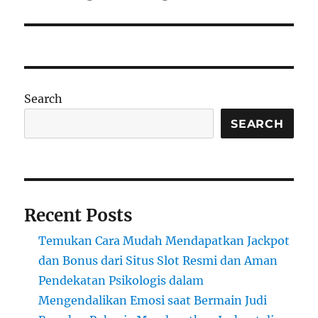
Search
SEARCH
Recent Posts
Temukan Cara Mudah Mendapatkan Jackpot
dan Bonus dari Situs Slot Resmi dan Aman
Pendekatan Psikologis dalam
Mengendalikan Emosi saat Bermain Judi