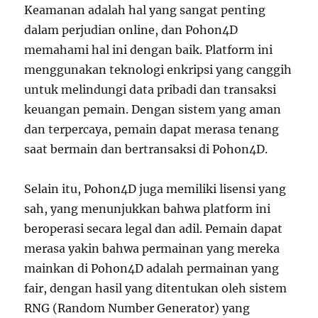
Keamanan adalah hal yang sangat penting
dalam perjudian online, dan Pohon4D
memahami hal ini dengan baik. Platform ini
menggunakan teknologi enkripsi yang canggih
untuk melindungi data pribadi dan transaksi
keuangan pemain. Dengan sistem yang aman
dan terpercaya, pemain dapat merasa tenang
saat bermain dan bertransaksi di Pohon4D.
Selain itu, Pohon4D juga memiliki lisensi yang
sah, yang menunjukkan bahwa platform ini
beroperasi secara legal dan adil. Pemain dapat
merasa yakin bahwa permainan yang mereka
mainkan di Pohon4D adalah permainan yang
fair, dengan hasil yang ditentukan oleh sistem
RNG (Random Number Generator) yang