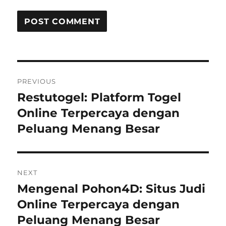
Post
PREVIOUS
navigation
Restutogel: Platform Togel
Previous
post:
Online Terpercaya dengan
Peluang Menang Besar
NEXT
Mengenal Pohon4D: Situs Judi
Next
post:
Online Terpercaya dengan
Peluang Menang Besar