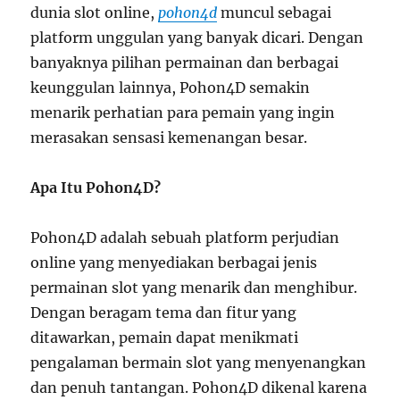
dunia slot online,
pohon4d
muncul sebagai
platform unggulan yang banyak dicari. Dengan
banyaknya pilihan permainan dan berbagai
keunggulan lainnya, Pohon4D semakin
menarik perhatian para pemain yang ingin
merasakan sensasi kemenangan besar.
Apa Itu Pohon4D?
Pohon4D adalah sebuah platform perjudian
online yang menyediakan berbagai jenis
permainan slot yang menarik dan menghibur.
Dengan beragam tema dan fitur yang
ditawarkan, pemain dapat menikmati
pengalaman bermain slot yang menyenangkan
dan penuh tantangan. Pohon4D dikenal karena