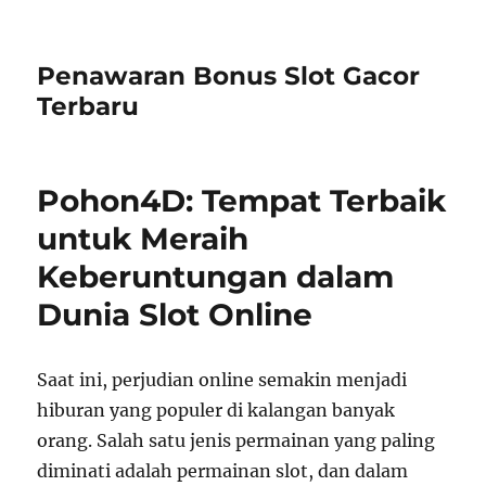
Penawaran Bonus Slot Gacor
Terbaru
Pohon4D: Tempat Terbaik
untuk Meraih
Keberuntungan dalam
Dunia Slot Online
Saat ini, perjudian online semakin menjadi
hiburan yang populer di kalangan banyak
orang. Salah satu jenis permainan yang paling
diminati adalah permainan slot, dan dalam