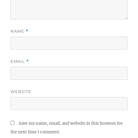
NAME
*
EMAIL
*
WEBSITE
Save my name, email, and website in this browser for
the next time I comment.