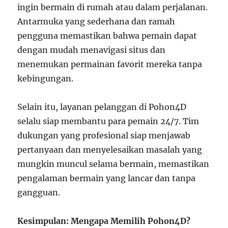
ingin bermain di rumah atau dalam perjalanan.
Antarmuka yang sederhana dan ramah
pengguna memastikan bahwa pemain dapat
dengan mudah menavigasi situs dan
menemukan permainan favorit mereka tanpa
kebingungan.
Selain itu, layanan pelanggan di Pohon4D
selalu siap membantu para pemain 24/7. Tim
dukungan yang profesional siap menjawab
pertanyaan dan menyelesaikan masalah yang
mungkin muncul selama bermain, memastikan
pengalaman bermain yang lancar dan tanpa
gangguan.
Kesimpulan: Mengapa Memilih Pohon4D?