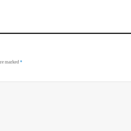
 are marked
*