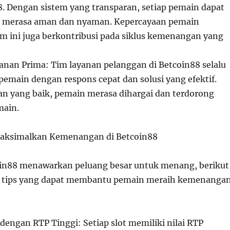
. Dengan sistem yang transparan, setiap pemain dapat
 merasa aman dan nyaman. Kepercayaan pemain
rm ini juga berkontribusi pada siklus kemenangan yang
nan Prima: Tim layanan pelanggan di Betcoin88 selalu
emain dengan respons cepat dan solusi yang efektif.
 yang baik, pemain merasa dihargai dan terdorong
main.
aksimalkan Kemenangan di Betcoin88
in88 menawarkan peluang besar untuk menang, berikut
a tips yang dapat membantu pemain meraih kemenanga
dengan RTP Tinggi: Setiap slot memiliki nilai RTP