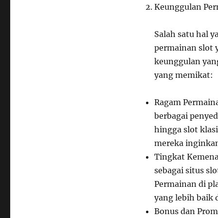
Keunggulan Perm
Salah satu hal 
permainan slot y
keunggulan yang
yang memikat:
Ragam Permainan
berbagai penyed
hingga slot kl
mereka inginka
Tingkat Kemena
sebagai situs sl
Permainan di pl
yang lebih baik 
Bonus dan Prom