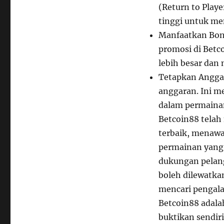
(Return to Play
tinggi untuk m
Manfaatkan Bonu
promosi di Bet
lebih besar da
Tetapkan Angga
anggaran. Ini m
dalam permaina
Betcoin88 telah 
terbaik, menaw
permainan yang 
dukungan pelang
boleh dilewatkan
mencari pengal
Betcoin88 adalah
buktikan sendir