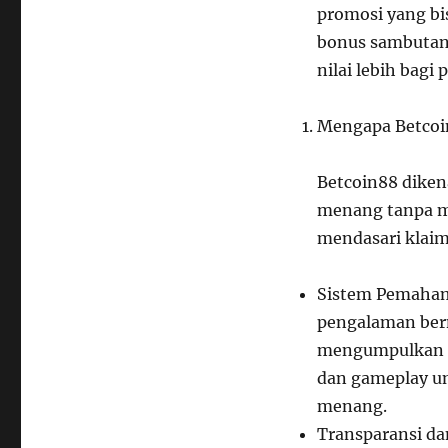
promosi yang b
bonus sambutan,
nilai lebih bagi 
Mengapa Betcoi
Betcoin88 diken
menang tanpa m
mendasari klaim
Sistem Pemaham
pengalaman ber
mengumpulkan d
dan gameplay un
menang.
Transparansi da