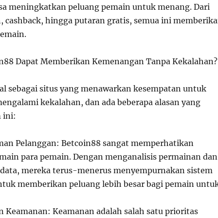
isa meningkatkan peluang pemain untuk menang. Dari
 cashback, hingga putaran gratis, semua ini memberik
pemain.
n88 Dapat Memberikan Kemenangan Tanpa Kekalahan?
al sebagai situs yang menawarkan kesempatan untuk
engalami kekalahan, dan ada beberapa alasan yang
 ini:
an Pelanggan: Betcoin88 sangat memperhatikan
main para pemain. Dengan menganalisis permainan dan
ata, mereka terus-menerus menyempurnakan sistem
tuk memberikan peluang lebih besar bagi pemain untu
n Keamanan: Keamanan adalah salah satu prioritas