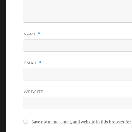
NAME
*
EMAIL
*
WEBSITE
Save my name, email, and website in this browser for