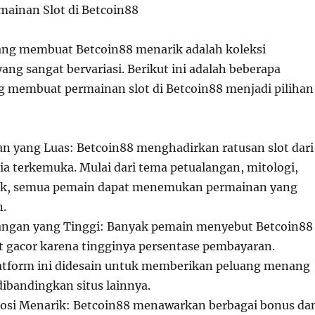
ainan Slot di Betcoin88
yang membuat Betcoin88 menarik adalah koleksi
ang sangat bervariasi. Berikut ini adalah beberapa
 membuat permainan slot di Betcoin88 menjadi pilihan
 yang Luas: Betcoin88 menghadirkan ratusan slot dari
ia terkemuka. Mulai dari tema petualangan, mitologi,
asik, semua pemain dapat menemukan permainan yang
n.
ngan yang Tinggi: Banyak pemain menyebut Betcoin88
ot gacor karena tingginya persentase pembayaran.
atform ini didesain untuk memberikan peluang menang
dibandingkan situs lainnya.
osi Menarik: Betcoin88 menawarkan berbagai bonus da