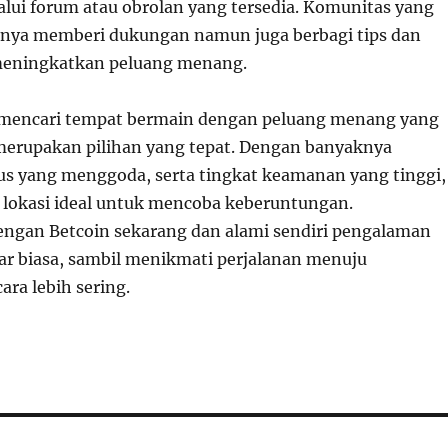
alui forum atau obrolan yang tersedia. Komunitas yang
 hanya memberi dukungan namun juga berbagi tips dan
 meningkatkan peluang menang.
 mencari tempat bermain dengan peluang menang yang
 merupakan pilihan yang tepat. Dengan banyaknya
s yang menggoda, serta tingkat keamanan yang tinggi,
di lokasi ideal untuk mencoba keberuntungan.
ngan Betcoin sekarang dan alami sendiri pengalaman
ar biasa, sambil menikmati perjalanan menuju
ra lebih sering.