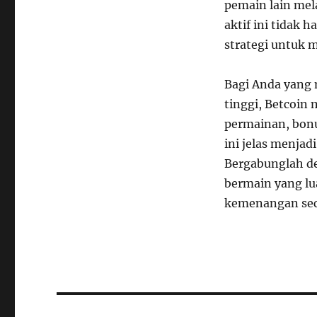
pemain lain mel
aktif ini tidak
strategi untuk
Bagi Anda yang
tinggi, Betcoin
permainan, bonu
ini jelas menja
Bergabunglah de
bermain yang lu
kemenangan seca