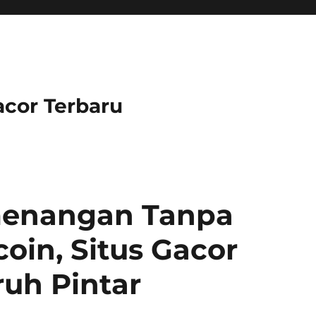
cor Terbaru
enangan Tanpa
oin, Situs Gacor
ruh Pintar