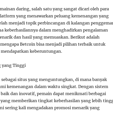
ainan daring, salah satu yang sangat dicari oleh para
platform yang menawarkan peluang kemenangan yang
elah menjadi topik perbincangan di kalangan penggema
ena keberhasilannya dalam menghadirkan pengalaman
narik dan hasil yang memuaskan. Berikut adalah
 mengapa Betcoin bisa menjadi pilihan terbaik untuk
n mendapatkan keberuntungan.
 yang Tinggi
l sebagai situs yang menguntungkan, di mana banyak
mi kemenangan dalam waktu singkat. Dengan sistem
baik dan inovatif, pemain dapat menikmati berbagai
 yang memberikan tingkat keberhasilan yang lebih tingg
s ini sering kali mengadakan promosi menarik yang