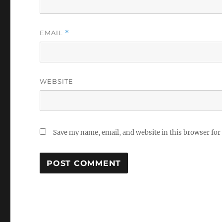
EMAIL
*
WEBSITE
Save my name, email, and website in this browser for