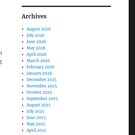
Archives
August 2026
July 2026
June 2026
May 2026
n
April 2026
g
March 2026
February 2026
January 2026
December 2025
November 2025
October 2025
September 2025
August 2025
July 2025
June 2025
May 2025
April 2025