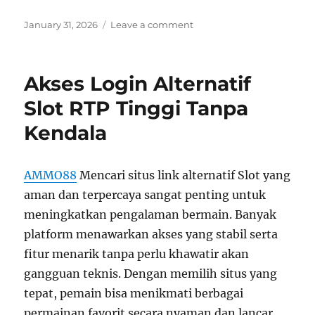
Posted
on
January 31, 2026
Leave a comment
on
Perkembangan
Teknologi
Blockchain
Akses Login Alternatif
dalam
Meningkatkan
Slot RTP Tinggi Tanpa
Keamanan
Kendala
Situs
Gacor
AMMO88
Mencari situs link alternatif Slot yang
aman dan terpercaya sangat penting untuk
meningkatkan pengalaman bermain. Banyak
platform menawarkan akses yang stabil serta
fitur menarik tanpa perlu khawatir akan
gangguan teknis. Dengan memilih situs yang
tepat, pemain bisa menikmati berbagai
permainan favorit secara nyaman dan lancar.