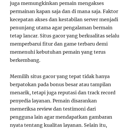
juga memungkinkan pemain mengakses
permainan kapan saja dan di mana saja. Faktor
kecepatan akses dan kestabilan server menjadi
penunjang utama agar pengalaman bermain
tetap lancar. Situs gacor yang berkualitas selalu
memperbarui fitur dan game terbaru demi
memenuhi kebutuhan pemain yang terus
berkembang.
Memilih situs gacor yang tepat tidak hanya
berpatokan pada bonus besar atau tampilan
menarik, tetapi juga reputasi dan track record
penyedia layanan. Pemain disarankan
memeriksa review dan testimoni dari
pengguna lain agar mendapatkan gambaran
nyata tentang kualitas layanan. Selain itu,