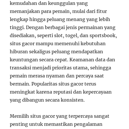
kemudahan dan keunggulan yang
memanjakan para pemain, mulai dari fitur
lengkap hingga peluang menang yang lebih
tinggi. Dengan berbagai jenis permainan yang
disediakan, seperti slot, togel, dan sportsbook,
situs gacor mampu memenuhi kebutuhan
hiburan sekaligus peluang mendapatkan
keuntungan secara cepat. Keamanan data dan
transaksi menjadi prioritas utama, sehingga
pemain merasa nyaman dan percaya saat
bermain. Popularitas situs gacor terus
meningkat karena reputasi dan kepercayaan
yang dibangun secara konsisten.
Memilih situs gacor yang terpercaya sangat
penting untuk memastikan pengalaman