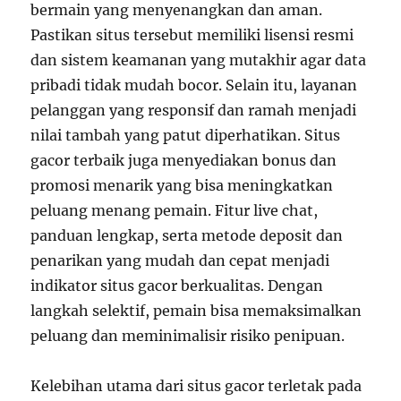
bermain yang menyenangkan dan aman.
Pastikan situs tersebut memiliki lisensi resmi
dan sistem keamanan yang mutakhir agar data
pribadi tidak mudah bocor. Selain itu, layanan
pelanggan yang responsif dan ramah menjadi
nilai tambah yang patut diperhatikan. Situs
gacor terbaik juga menyediakan bonus dan
promosi menarik yang bisa meningkatkan
peluang menang pemain. Fitur live chat,
panduan lengkap, serta metode deposit dan
penarikan yang mudah dan cepat menjadi
indikator situs gacor berkualitas. Dengan
langkah selektif, pemain bisa memaksimalkan
peluang dan meminimalisir risiko penipuan.
Kelebihan utama dari situs gacor terletak pada