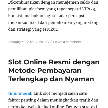
Dikombinasikan dengan manajemen saldo dan
pemilihan platform yang tepat seperti VIP123,
konsistensi bukan lagi sekadar persepsi,
melainkan hasil dari pemahaman yang matang
dan strategi yang terukur.
Posted
Tags
on
January 30, 2026
VIP123
Leave a comment
on
Mengulas
Slot
yang
Slot Online Resmi dengan
Dinilai
Lebih
Metode Pembayaran
Konsisten
Terlengkap dan Nyaman
dari
Waktu
ke
Waktu
timunmerah
Link slot menjadi salah satu
faktor penting dalam meningkatkan trafik dan
peringkat website judi online. Dengan strategi