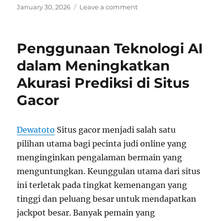
Posted
on
January 30, 2026
Leave a comment
on
Situs
Bola
Online
Penggunaan Teknologi AI
Terpercaya
dengan
dalam Meningkatkan
Sistem
Akurasi Prediksi di Situs
Pembayaran
Stabil
Gacor
Dewatoto
Situs gacor menjadi salah satu
pilihan utama bagi pecinta judi online yang
menginginkan pengalaman bermain yang
menguntungkan. Keunggulan utama dari situs
ini terletak pada tingkat kemenangan yang
tinggi dan peluang besar untuk mendapatkan
jackpot besar. Banyak pemain yang