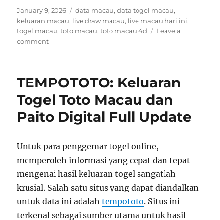
Posted
Tags
January 9, 2026
data macau
,
data togel macau
,
on
keluaran macau
,
live draw macau
,
live macau hari ini
,
togel macau
,
toto macau
,
toto macau 4d
Leave a
on
comment
Panduan
Lengkap
Keluaran
TEMPOTOTO: Keluaran
Macau:
Menyajikan
Togel Toto Macau dan
Informasi
Paito Digital Full Update
Terkini
untuk
Pemain
Togel
Untuk para penggemar togel online,
memperoleh informasi yang cepat dan tepat
mengenai hasil keluaran togel sangatlah
krusial. Salah satu situs yang dapat diandalkan
untuk data ini adalah
tempototo
. Situs ini
terkenal sebagai sumber utama untuk hasil