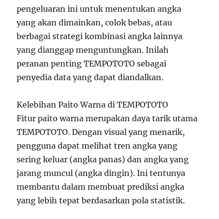
pengeluaran ini untuk menentukan angka
yang akan dimainkan, colok bebas, atau
berbagai strategi kombinasi angka lainnya
yang dianggap menguntungkan. Inilah
peranan penting TEMPOTOTO sebagai
penyedia data yang dapat diandalkan.
Kelebihan Paito Warna di TEMPOTOTO
Fitur paito warna merupakan daya tarik utama
TEMPOTOTO. Dengan visual yang menarik,
pengguna dapat melihat tren angka yang
sering keluar (angka panas) dan angka yang
jarang muncul (angka dingin). Ini tentunya
membantu dalam membuat prediksi angka
yang lebih tepat berdasarkan pola statistik.