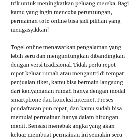
trik untuk meningkatkan peluang mereka. Bagi
kamu yang ingin mencoba peruntungan,
permainan toto online bisa jadi pilihan yang
mengasyikkan!
Togel online menawarkan pengalaman yang
lebih seru dan menguntungkan dibandingkan
dengan versi tradisional. Tidak perlu repot-
repot keluar rumah atau mengantri di tempat
penjualan tiket, kamu bisa bermain langsung
dari kenyamanan rumah hanya dengan modal
smartphone dan koneksi internet. Proses
pendaftaran pun cepat, dan kamu sudah bisa
memulai permainan hanya dalam hitungan
menit. Sensasi menebak angka yang akan
keluar membuat permainan ini semakin seru