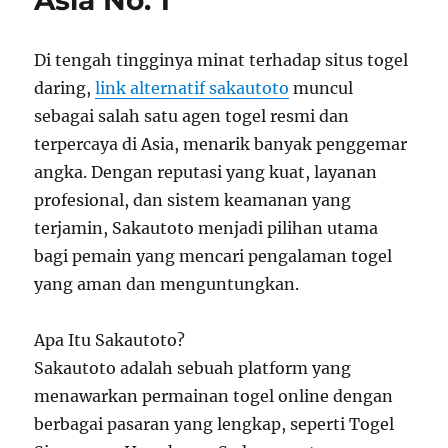
Asia No. 1
Update
Di tengah tingginya minat terhadap situs togel
daring,
link alternatif sakautoto
muncul
sebagai salah satu agen togel resmi dan
terpercaya di Asia, menarik banyak penggemar
angka. Dengan reputasi yang kuat, layanan
profesional, dan sistem keamanan yang
terjamin, Sakautoto menjadi pilihan utama
bagi pemain yang mencari pengalaman togel
yang aman dan menguntungkan.
Apa Itu Sakautoto?
Sakautoto adalah sebuah platform yang
menawarkan permainan togel online dengan
berbagai pasaran yang lengkap, seperti Togel