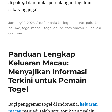
di
palu4d
dan mulai petualangan togelmu
sekarang juga!
Posted
Tags
January 12, 2026
daftar palu4d
,
login palu4d
,
palu 4d
,
on
palu4d
,
togel macau
,
togel online
,
toto macau
Leave a
on
comment
Raih
Cuan
dengan
Panduan Lengkap
Togel
Online:
Keluaran Macau:
Panduan
Menyajikan Informasi
Lengkap
Menang
Terkini untuk Pemain
Besar
Togel
Bagi penggemar togel di Indonesia,
keluaran
macau
menjadi salah satu topik yang selalu