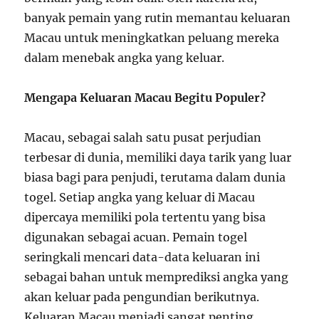
banyak pemain yang rutin memantau keluaran
Macau untuk meningkatkan peluang mereka
dalam menebak angka yang keluar.
Mengapa Keluaran Macau Begitu Populer?
Macau, sebagai salah satu pusat perjudian
terbesar di dunia, memiliki daya tarik yang luar
biasa bagi para penjudi, terutama dalam dunia
togel. Setiap angka yang keluar di Macau
dipercaya memiliki pola tertentu yang bisa
digunakan sebagai acuan. Pemain togel
seringkali mencari data-data keluaran ini
sebagai bahan untuk memprediksi angka yang
akan keluar pada pengundian berikutnya.
Keluaran Macau menjadi sangat penting