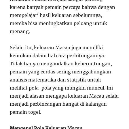
karena banyak pemain percaya bahwa dengan
mempelajari hasil keluaran sebelumnya,
mereka bisa meningkatkan peluang untuk
menang.
Selain itu, keluaran Macau juga memiliki
keunikan dalam hal cara perhitungannya.
Tidak hanya mengandalkan keberuntungan,
pemain yang cerdas sering menggabungkan
analisis matematika dan statistik untuk
melihat pola-pola yang mungkin muncul. Ini
menjadi alasan mengapa keluaran Macau selalu
menjadi perbincangan hangat di kalangan
pemain togel.
Mengenal Pola Keluaran Macau