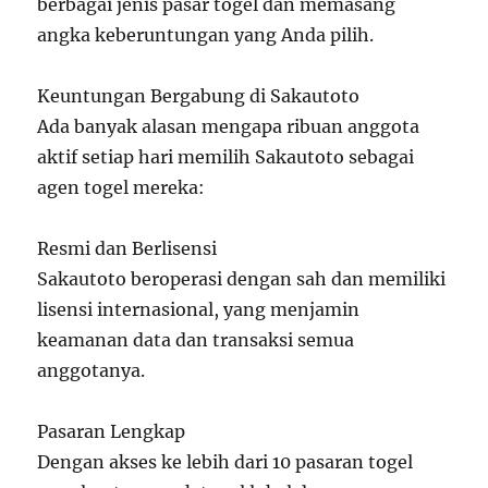
berbagai jenis pasar togel dan memasang
angka keberuntungan yang Anda pilih.
Keuntungan Bergabung di Sakautoto
Ada banyak alasan mengapa ribuan anggota
aktif setiap hari memilih Sakautoto sebagai
agen togel mereka:
Resmi dan Berlisensi
Sakautoto beroperasi dengan sah dan memiliki
lisensi internasional, yang menjamin
keamanan data dan transaksi semua
anggotanya.
Pasaran Lengkap
Dengan akses ke lebih dari 10 pasaran togel