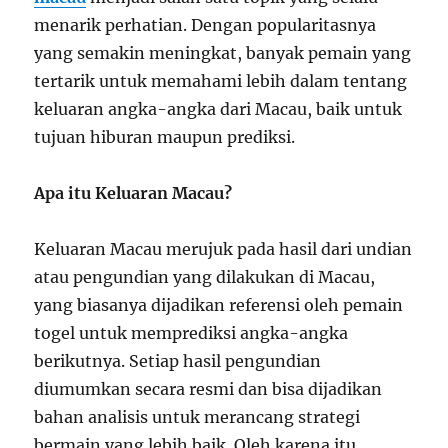
menarik perhatian. Dengan popularitasnya
yang semakin meningkat, banyak pemain yang
tertarik untuk memahami lebih dalam tentang
keluaran angka-angka dari Macau, baik untuk
tujuan hiburan maupun prediksi.
Apa itu Keluaran Macau?
Keluaran Macau merujuk pada hasil dari undian
atau pengundian yang dilakukan di Macau,
yang biasanya dijadikan referensi oleh pemain
togel untuk memprediksi angka-angka
berikutnya. Setiap hasil pengundian
diumumkan secara resmi dan bisa dijadikan
bahan analisis untuk merancang strategi
bermain yang lebih baik. Oleh karena itu,