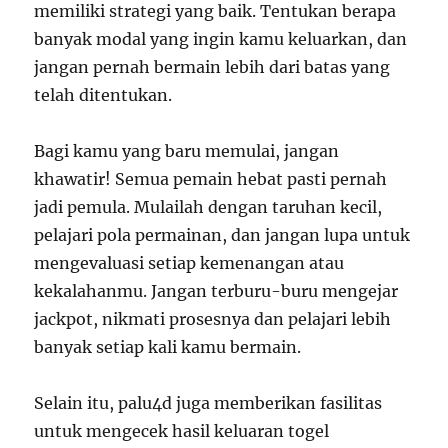
memiliki strategi yang baik. Tentukan berapa
banyak modal yang ingin kamu keluarkan, dan
jangan pernah bermain lebih dari batas yang
telah ditentukan.
Bagi kamu yang baru memulai, jangan
khawatir! Semua pemain hebat pasti pernah
jadi pemula. Mulailah dengan taruhan kecil,
pelajari pola permainan, dan jangan lupa untuk
mengevaluasi setiap kemenangan atau
kekalahanmu. Jangan terburu-buru mengejar
jackpot, nikmati prosesnya dan pelajari lebih
banyak setiap kali kamu bermain.
Selain itu, palu4d juga memberikan fasilitas
untuk mengecek hasil keluaran togel