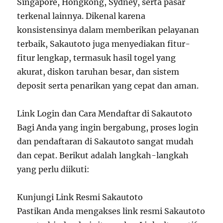
Singapore, Hongkong, Sydney, serta pasar
terkenal lainnya. Dikenal karena
konsistensinya dalam memberikan pelayanan
terbaik, Sakautoto juga menyediakan fitur-
fitur lengkap, termasuk hasil togel yang
akurat, diskon taruhan besar, dan sistem
deposit serta penarikan yang cepat dan aman.
Link Login dan Cara Mendaftar di Sakautoto
Bagi Anda yang ingin bergabung, proses login
dan pendaftaran di Sakautoto sangat mudah
dan cepat. Berikut adalah langkah-langkah
yang perlu diikuti:
Kunjungi Link Resmi Sakautoto
Pastikan Anda mengakses link resmi Sakautoto