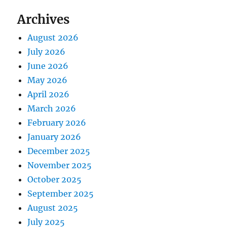
Archives
August 2026
July 2026
June 2026
May 2026
April 2026
March 2026
February 2026
January 2026
December 2025
November 2025
October 2025
September 2025
August 2025
July 2025