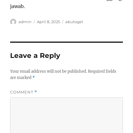
jawab.
Author
Posted
Tags
admin
April 8, 2025
abutogel
on
Leave a Reply
Your email address will not be published.
Required fields
are marked
*
COMMENT
*