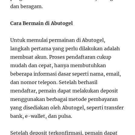
dan beragam.
Cara Bermain di Abutogel
Untuk memulai permainan di Abutogel,
langkah pertama yang perlu dilakukan adalah
membuat akun. Proses pendaftaran cukup
mudah dan cepat, hanya membutuhkan
beberapa informasi dasar seperti nama, email,
dan nomor telepon. Setelah berhasil
mendaftar, pemain dapat melakukan deposit
menggunakan berbagai metode pembayaran
yang disediakan oleh Abutogel, seperti transfer
bank, e-wallet, dan pulsa.
Setelah deposit terkonfirmasi, pemain dapat