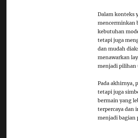
Dalam konteks y
mencerminkan ba
kebutuhan mode
tetapi juga men
dan mudah diak
menawarkan laya
menjadi pilihan 
Pada akhirnya, 
tetapi juga sim
bermain yang le
terpercaya dan i
menjadi bagian p