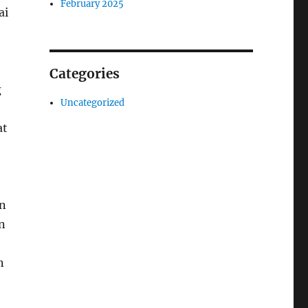
February 2025
ai
Categories
g
Uncategorized
at
an
n
n