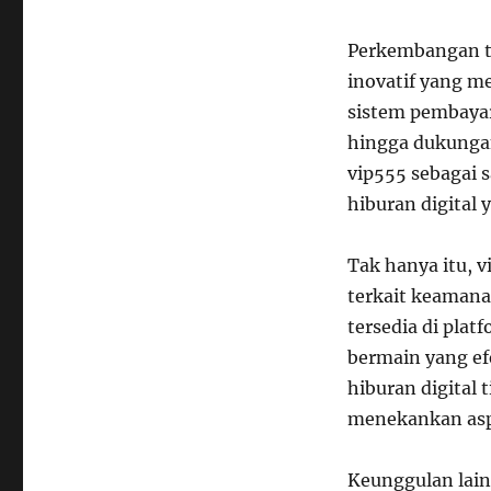
Perkembangan t
inovatif yang m
sistem pembayar
hingga dukungan
vip555 sebagai 
hiburan digital 
Tak hanya itu, 
terkait keamanan
tersedia di pl
bermain yang ef
hiburan digital 
menekankan asp
Keunggulan lain