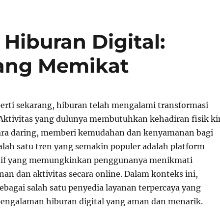
Hiburan Digital:
yang Memikat
eperti sekarang, hiburan telah mengalami transformasi
. Aktivitas yang dulunya membutuhkan kehadiran fisik ki
cara daring, memberi kemudahan dan kenyamanan bagi
lah satu tren yang semakin populer adalah platform
ktif yang memungkinkan penggunanya menikmati
an dan aktivitas secara online. Dalam konteks ini,
bagai salah satu penyedia layanan terpercaya yang
engalaman hiburan digital yang aman dan menarik.