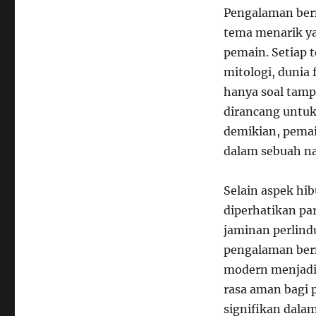
Pengalaman berm
tema menarik y
pemain. Setiap 
mitologi, dunia 
hanya soal tamp
dirancang untuk
demikian, pemain
dalam sebuah nar
Selain aspek hi
diperhatikan pa
jaminan perlind
pengalaman ber
modern menjadi 
rasa aman bagi 
signifikan dal