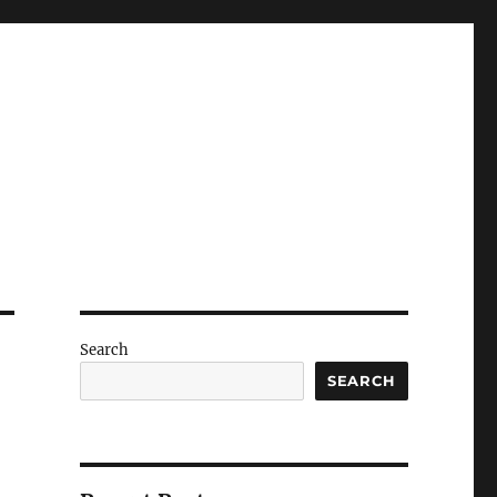
Search
SEARCH