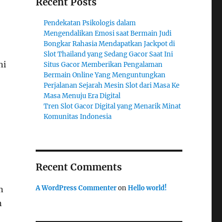
Recent Posts
Pendekatan Psikologis dalam
Mengendalikan Emosi saat Bermain Judi
Bongkar Rahasia Mendapatkan Jackpot di
Slot Thailand yang Sedang Gacor Saat Ini
ni
Situs Gacor Memberikan Pengalaman
Bermain Online Yang Menguntungkan
Perjalanan Sejarah Mesin Slot dari Masa Ke
Masa Menuju Era Digital
Tren Slot Gacor Digital yang Menarik Minat
Komunitas Indonesia
Recent Comments
A WordPress Commenter
on
Hello world!
n
n