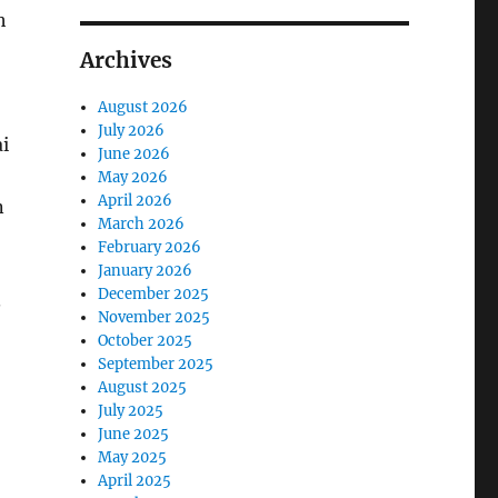
h
Archives
August 2026
July 2026
i
June 2026
May 2026
April 2026
n
March 2026
February 2026
January 2026
December 2025
.
November 2025
October 2025
September 2025
August 2025
July 2025
June 2025
May 2025
April 2025