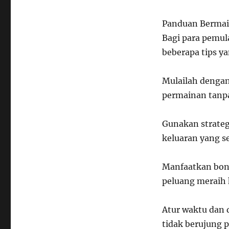
Panduan Bermai
Bagi para pemula
beberapa tips y
Mulailah denga
permainan tanpa 
Gunakan strategi
keluaran yang s
Manfaatkan bon
peluang meraih
Atur waktu dan
tidak berujung 