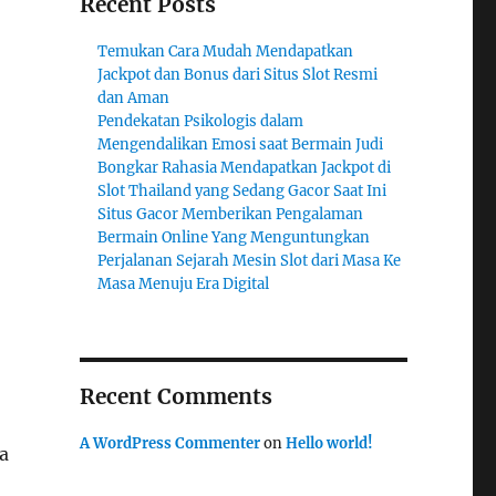
Recent Posts
Temukan Cara Mudah Mendapatkan
Jackpot dan Bonus dari Situs Slot Resmi
dan Aman
Pendekatan Psikologis dalam
Mengendalikan Emosi saat Bermain Judi
Bongkar Rahasia Mendapatkan Jackpot di
Slot Thailand yang Sedang Gacor Saat Ini
Situs Gacor Memberikan Pengalaman
Bermain Online Yang Menguntungkan
Perjalanan Sejarah Mesin Slot dari Masa Ke
Masa Menuju Era Digital
Recent Comments
A WordPress Commenter
on
Hello world!
a