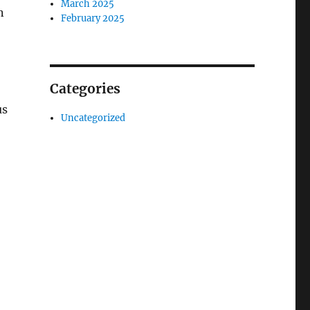
March 2025
n
February 2025
Categories
us
Uncategorized