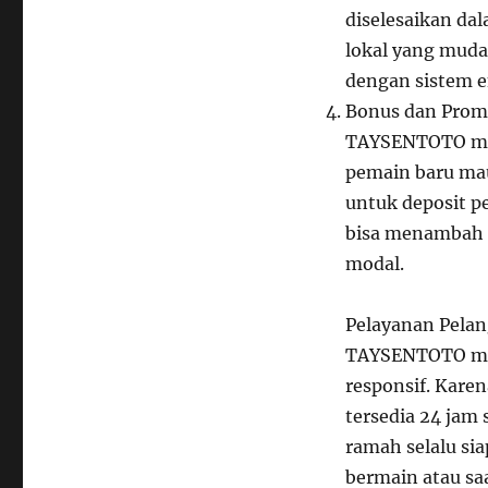
diselesaikan da
lokal yang muda
dengan sistem en
Bonus dan Prom
TAYSENTOTO men
pemain baru ma
untuk deposit p
bisa menambah 
modal.
Pelayanan Pela
TAYSENTOTO mem
responsif. Kar
tersedia 24 jam 
ramah selalu si
bermain atau sa