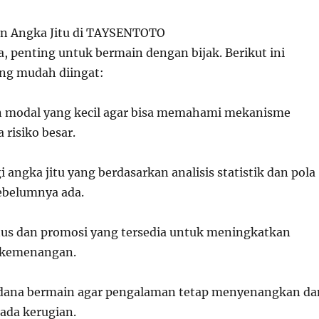
n Angka Jitu di TAYSENTOTO
, penting untuk bermain dengan bijak. Berikut ini
ang mudah diingat:
n modal yang kecil agar bisa memahami mekanisme
risiko besar.
 angka jitu yang berdasarkan analisis statistik dan pola
ebelumnya ada.
us dan promosi yang tersedia untuk meningkatkan
 kemenangan.
 dana bermain agar pengalaman tetap menyenangkan da
pada kerugian.