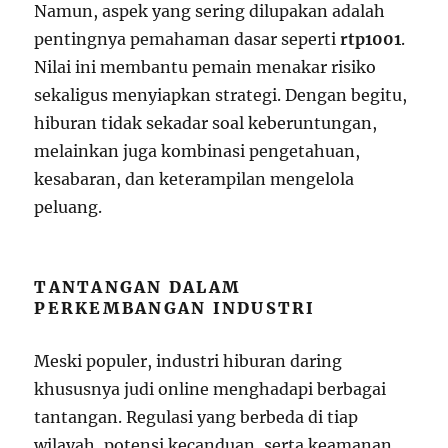
Namun, aspek yang sering dilupakan adalah
pentingnya pemahaman dasar seperti
rtp1001
.
Nilai ini membantu pemain menakar risiko
sekaligus menyiapkan strategi. Dengan begitu,
hiburan tidak sekadar soal keberuntungan,
melainkan juga kombinasi pengetahuan,
kesabaran, dan keterampilan mengelola
peluang.
TANTANGAN DALAM
PERKEMBANGAN INDUSTRI
Meski populer, industri hiburan daring
khususnya judi online menghadapi berbagai
tantangan. Regulasi yang berbeda di tiap
wilayah, potensi kecanduan, serta keamanan