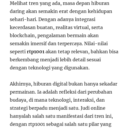
Melihat tren yang ada, masa depan hiburan
daring akan semakin erat dengan kehidupan
sehari-hari. Dengan adanya integrasi
kecerdasan buatan, realitas virtual, serta
blockchain, pengalaman bermain akan
semakin imersif dan terpercaya. Nilai-nilai
seperti
rtp1001
akan tetap relevan, bahkan bisa
berkembang menjadi lebih detail sesuai
dengan teknologi yang digunakan.
Akhirnya, hiburan digital bukan hanya sekadar
permainan. Ia adalah refleksi dari perubahan
budaya, di mana teknologi, interaksi, dan
strategi berpadu menjadi satu. Judi online
hanyalah salah satu manifestasi dari tren ini,
dengan rtp1001 sebagai salah satu pilar yang