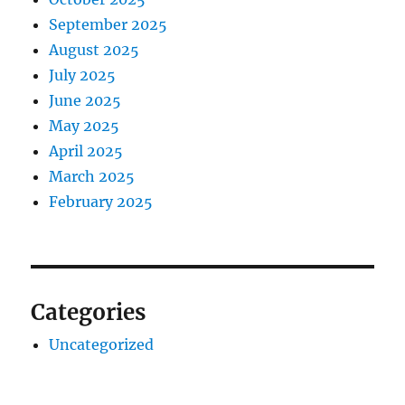
September 2025
August 2025
July 2025
June 2025
May 2025
April 2025
March 2025
February 2025
Categories
Uncategorized