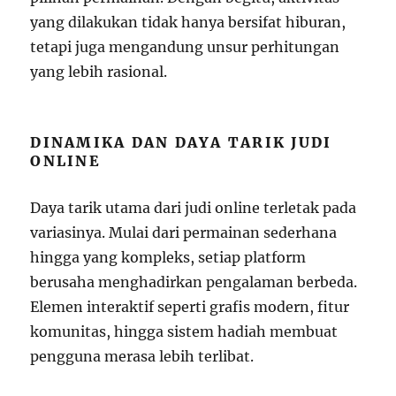
yang dilakukan tidak hanya bersifat hiburan,
tetapi juga mengandung unsur perhitungan
yang lebih rasional.
DINAMIKA DAN DAYA TARIK JUDI
ONLINE
Daya tarik utama dari judi online terletak pada
variasinya. Mulai dari permainan sederhana
hingga yang kompleks, setiap platform
berusaha menghadirkan pengalaman berbeda.
Elemen interaktif seperti grafis modern, fitur
komunitas, hingga sistem hadiah membuat
pengguna merasa lebih terlibat.