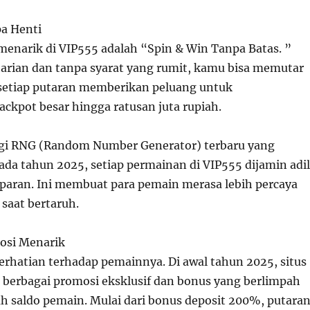
a Henti
 menarik di VIP555 adalah “Spin & Win Tanpa Batas. ”
arian dan tanpa syarat yang rumit, kamu bisa memutar
setiap putaran memberikan peluang untuk
kpot besar hingga ratusan juta rupiah.
gi RNG (Random Number Generator) terbaru yang
ada tahun 2025, setiap permainan di VIP555 dijamin adil
paran. Ini membuat para pemain merasa lebih percaya
saat bertaruh.
osi Menarik
erhatian terhadap pemainnya. Di awal tahun 2025, situs
 berbagai promosi eksklusif dan bonus yang berlimpah
saldo pemain. Mulai dari bonus deposit 200%, putara