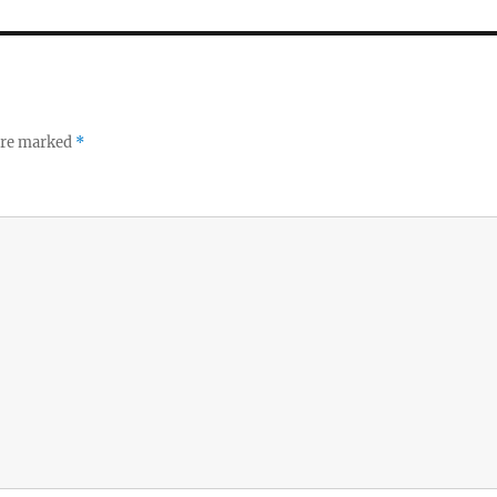
 are marked
*