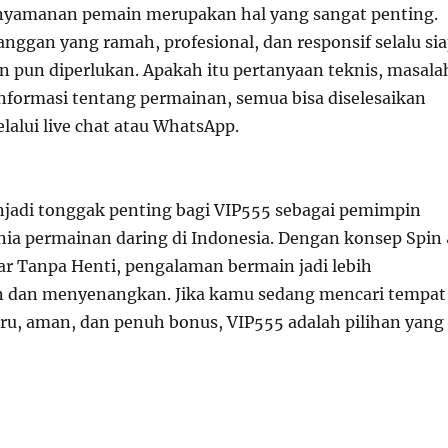
enyamanan pemain merupakan hal yang sangat penting.
nggan yang ramah, profesional, dan responsif selalu si
pun diperlukan. Apakah itu pertanyaan teknis, masala
informasi tentang permainan, semua bisa diselesaikan
lalui live chat atau WhatsApp.
jadi tonggak penting bagi VIP555 sebagai pemimpin
unia permainan daring di Indonesia. Dengan konsep Spin
ar Tanpa Henti, pengalaman bermain jadi lebih
dan menyenangkan. Jika kamu sedang mencari tempat
ru, aman, dan penuh bonus, VIP555 adalah pilihan yang