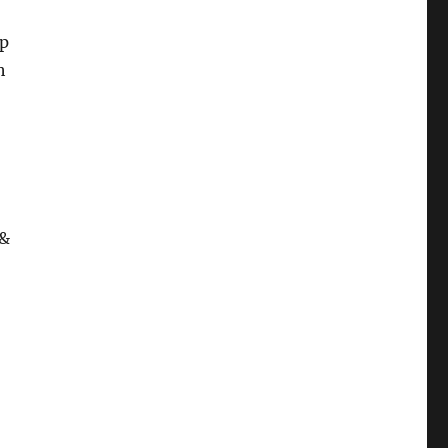
ap
h
 &