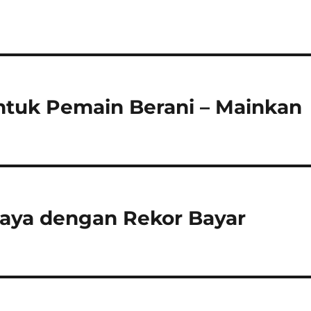
ntuk Pemain Berani – Mainkan
caya dengan Rekor Bayar