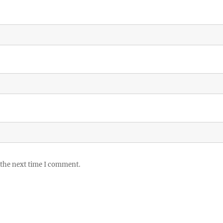
 the next time I comment.