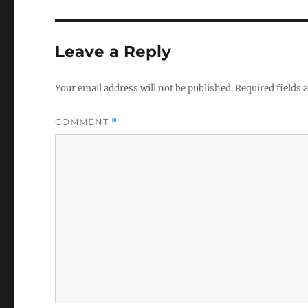
Leave a Reply
Your email address will not be published.
Required fields
COMMENT
*