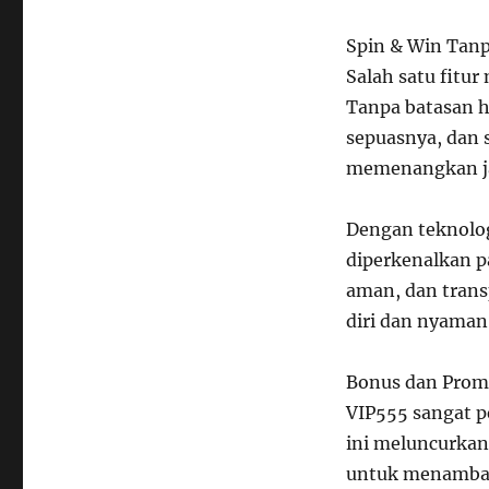
Spin & Win Tanp
Salah satu fitur
Tanpa batasan h
sepuasnya, dan 
memenangkan jac
Dengan teknolo
diperkenalkan p
aman, dan trans
diri dan nyaman 
Bonus dan Prom
VIP555 sangat p
ini meluncurkan
untuk menambah 