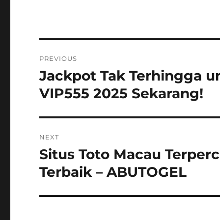
Post
PREVIOUS
navigation
Jackpot Tak Terhingga u
Previous
post:
VIP555 2025 Sekarang!
NEXT
Situs Toto Macau Terper
Next
post:
Terbaik – ABUTOGEL