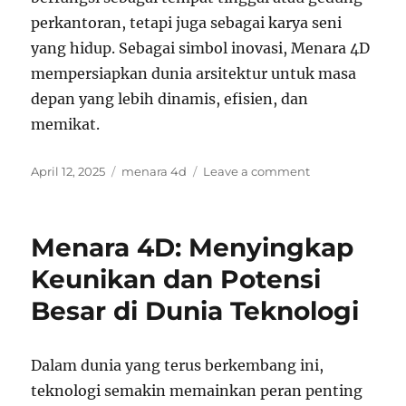
perkantoran, tetapi juga sebagai karya seni
yang hidup. Sebagai simbol inovasi, Menara 4D
mempersiapkan dunia arsitektur untuk masa
depan yang lebih dinamis, efisien, dan
memikat.
Posted
Tags
on
April 12, 2025
menara 4d
Leave a comment
on
Menara
4D:
Menggabungk
Menara 4D: Menyingkap
Teknologi
dan
Keunikan dan Potensi
Arsitektur
Besar di Dunia Teknologi
dalam
Satu
Bangunan
Dalam dunia yang terus berkembang ini,
teknologi semakin memainkan peran penting