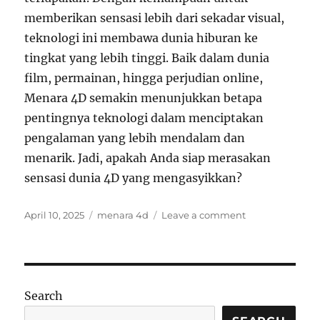
memberikan sensasi lebih dari sekadar visual,
teknologi ini membawa dunia hiburan ke
tingkat yang lebih tinggi. Baik dalam dunia
film, permainan, hingga perjudian online,
Menara 4D semakin menunjukkan betapa
pentingnya teknologi dalam menciptakan
pengalaman yang lebih mendalam dan
menarik. Jadi, apakah Anda siap merasakan
sensasi dunia 4D yang mengasyikkan?
Posted
Tags
on
April 10, 2025
menara 4d
Leave a comment
on
Menara
4D:
Inovasi
Baru
dalam
Search
Dunia
Hiburan