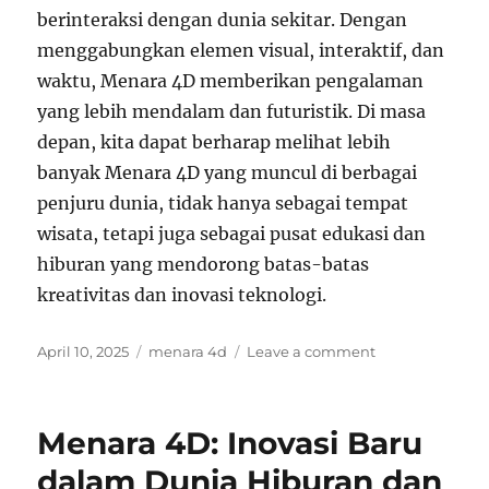
berinteraksi dengan dunia sekitar. Dengan
menggabungkan elemen visual, interaktif, dan
waktu, Menara 4D memberikan pengalaman
yang lebih mendalam dan futuristik. Di masa
depan, kita dapat berharap melihat lebih
banyak Menara 4D yang muncul di berbagai
penjuru dunia, tidak hanya sebagai tempat
wisata, tetapi juga sebagai pusat edukasi dan
hiburan yang mendorong batas-batas
kreativitas dan inovasi teknologi.
Posted
Tags
on
April 10, 2025
menara 4d
Leave a comment
on
Menara
4D:
Menyingkap
Menara 4D: Inovasi Baru
Keunikan
dan
dalam Dunia Hiburan dan
Potensi