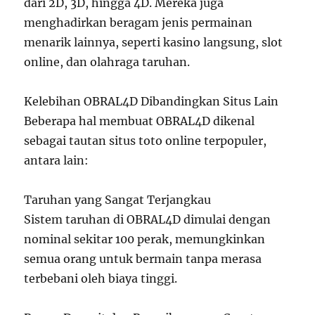
dari 2D, 3D, hingga 4D. Mereka juga
menghadirkan beragam jenis permainan
menarik lainnya, seperti kasino langsung, slot
online, dan olahraga taruhan.
Kelebihan OBRAL4D Dibandingkan Situs Lain
Beberapa hal membuat OBRAL4D dikenal
sebagai tautan situs toto online terpopuler,
antara lain:
Taruhan yang Sangat Terjangkau
Sistem taruhan di OBRAL4D dimulai dengan
nominal sekitar 100 perak, memungkinkan
semua orang untuk bermain tanpa merasa
terbebani oleh biaya tinggi.