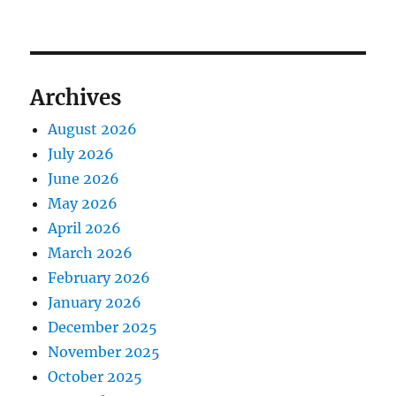
Archives
August 2026
July 2026
June 2026
May 2026
April 2026
March 2026
February 2026
January 2026
December 2025
November 2025
October 2025