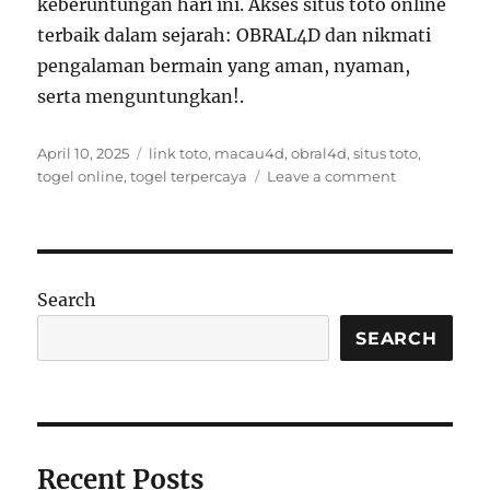
keberuntungan hari ini. Akses situs toto online
terbaik dalam sejarah: OBRAL4D dan nikmati
pengalaman bermain yang aman, nyaman,
serta menguntungkan!.
Posted
Tags
April 10, 2025
link toto
,
macau4d
,
obral4d
,
situs toto
,
on
on
togel online
,
togel terpercaya
Leave a comment
Layanan
Profesional
Setiap
Saat
di
Search
OBRAL4D!
SEARCH
Recent Posts