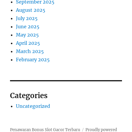
September 2025
August 2025
July 2025
June 2025
May 2025
April 2025
March 2025
February 2025
Categories
Uncategorized
Penawaran Bonus Slot Gacor Terbaru
Proudly powered