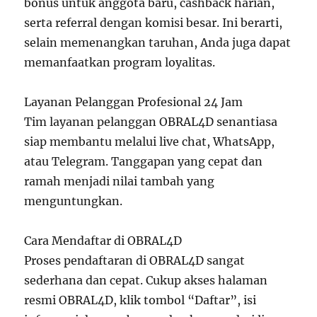
bonus untuk anggota baru, cashback harian,
serta referral dengan komisi besar. Ini berarti,
selain memenangkan taruhan, Anda juga dapat
memanfaatkan program loyalitas.
Layanan Pelanggan Profesional 24 Jam
Tim layanan pelanggan OBRAL4D senantiasa
siap membantu melalui live chat, WhatsApp,
atau Telegram. Tanggapan yang cepat dan
ramah menjadi nilai tambah yang
menguntungkan.
Cara Mendaftar di OBRAL4D
Proses pendaftaran di OBRAL4D sangat
sederhana dan cepat. Cukup akses halaman
resmi OBRAL4D, klik tombol “Daftar”, isi