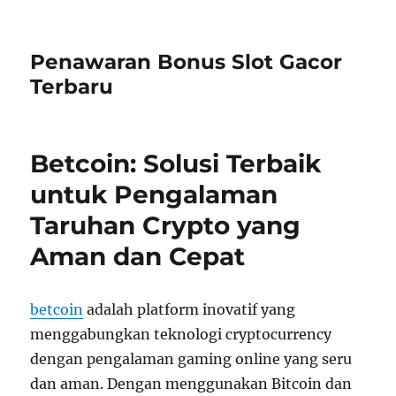
Penawaran Bonus Slot Gacor
Terbaru
Betcoin: Solusi Terbaik
untuk Pengalaman
Taruhan Crypto yang
Aman dan Cepat
betcoin
adalah platform inovatif yang
menggabungkan teknologi cryptocurrency
dengan pengalaman gaming online yang seru
dan aman. Dengan menggunakan Bitcoin dan