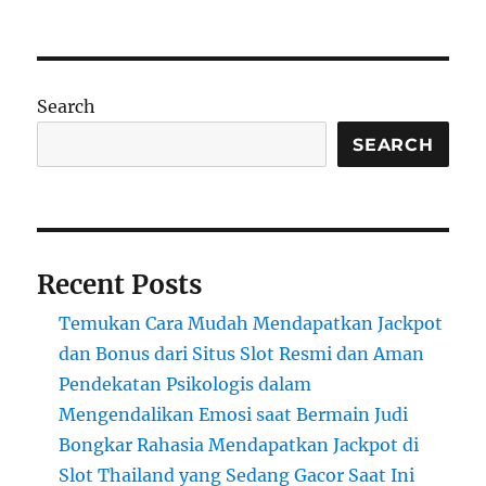
Search
SEARCH
Recent Posts
Temukan Cara Mudah Mendapatkan Jackpot
dan Bonus dari Situs Slot Resmi dan Aman
Pendekatan Psikologis dalam
Mengendalikan Emosi saat Bermain Judi
Bongkar Rahasia Mendapatkan Jackpot di
Slot Thailand yang Sedang Gacor Saat Ini