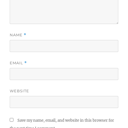
NAME
*
EMAIL
*
WEBSITE
Save my name, email, and website in this browser for