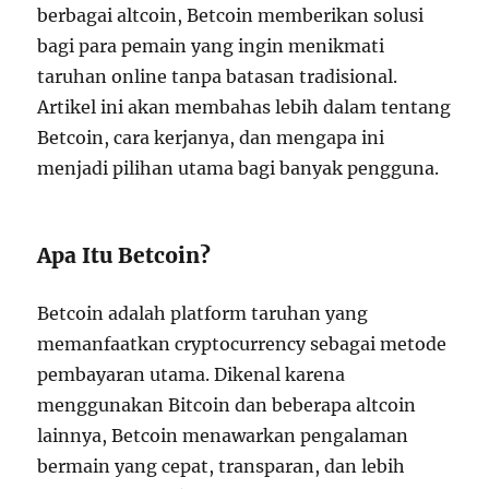
berbagai altcoin, Betcoin memberikan solusi
bagi para pemain yang ingin menikmati
taruhan online tanpa batasan tradisional.
Artikel ini akan membahas lebih dalam tentang
Betcoin, cara kerjanya, dan mengapa ini
menjadi pilihan utama bagi banyak pengguna.
Apa Itu Betcoin?
Betcoin adalah platform taruhan yang
memanfaatkan cryptocurrency sebagai metode
pembayaran utama. Dikenal karena
menggunakan Bitcoin dan beberapa altcoin
lainnya, Betcoin menawarkan pengalaman
bermain yang cepat, transparan, dan lebih