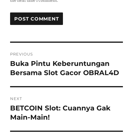
the next time I comment.
Post
PREVIOUS
navigation
Buka Pintu Keberuntungan
Previous
post:
Bersama Slot Gacor OBRAL4D
NEXT
BETCOIN Slot: Cuannya Gak
Next
post:
Main-Main!