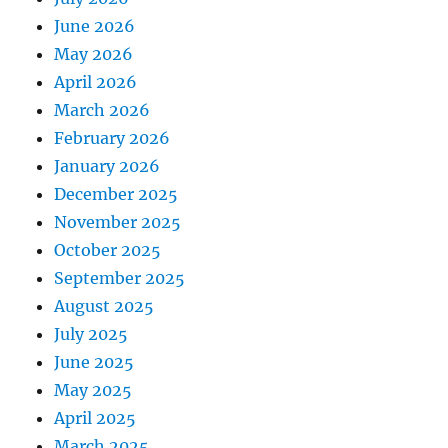
June 2026
May 2026
April 2026
March 2026
February 2026
January 2026
December 2025
November 2025
October 2025
September 2025
August 2025
July 2025
June 2025
May 2025
April 2025
March 2025