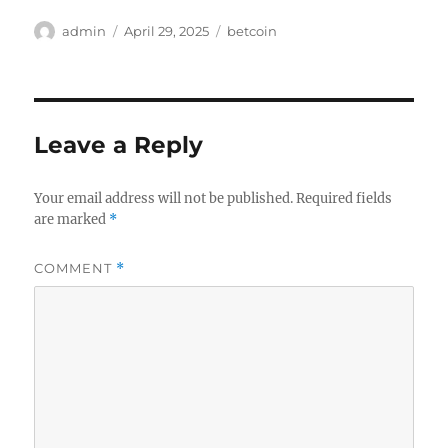
Author
Posted
Tags
admin
April 29, 2025
betcoin
on
Leave a Reply
Your email address will not be published.
Required fields
are marked
*
COMMENT
*