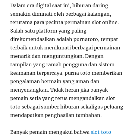
Dalam era digital saat ini, hiburan daring
semakin diminati oleh berbagai kalangan,
terutama para pecinta permainan slot online.
Salah satu platform yang paling
direkomendasikan adalah purnatoto, tempat
terbaik untuk menikmati berbagai permainan
menarik dan menguntungkan. Dengan
tampilan yang ramah pengguna dan sistem
keamanan terpercaya, purna toto memberikan
pengalaman bermain yang aman dan
menyenangkan. Tidak heran jika banyak
pemain setia yang terus mengandalkan slot
toto sebagai sumber hiburan sekaligus peluang
mendapatkan penghasilan tambahan.
Banyak pemain mengakui bahwa
slot toto