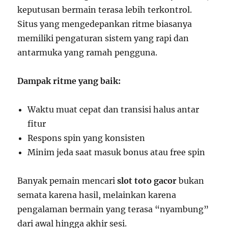
keputusan bermain terasa lebih terkontrol.
Situs yang mengedepankan ritme biasanya
memiliki pengaturan sistem yang rapi dan
antarmuka yang ramah pengguna.
Dampak ritme yang baik:
Waktu muat cepat dan transisi halus antar
fitur
Respons spin yang konsisten
Minim jeda saat masuk bonus atau free spin
Banyak pemain mencari
slot toto gacor
bukan
semata karena hasil, melainkan karena
pengalaman bermain yang terasa “nyambung”
dari awal hingga akhir sesi.