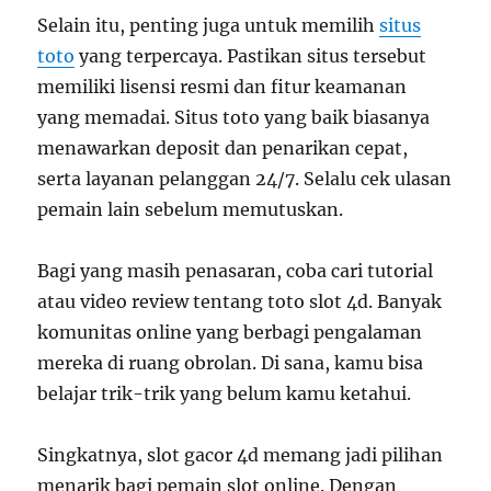
Selain itu, penting juga untuk memilih
situs
toto
yang terpercaya. Pastikan situs tersebut
memiliki lisensi resmi dan fitur keamanan
yang memadai. Situs toto yang baik biasanya
menawarkan deposit dan penarikan cepat,
serta layanan pelanggan 24/7. Selalu cek ulasan
pemain lain sebelum memutuskan.
Bagi yang masih penasaran, coba cari tutorial
atau video review tentang toto slot 4d. Banyak
komunitas online yang berbagi pengalaman
mereka di ruang obrolan. Di sana, kamu bisa
belajar trik-trik yang belum kamu ketahui.
Singkatnya, slot gacor 4d memang jadi pilihan
menarik bagi pemain slot online. Dengan