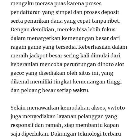
mengaku merasa puas karena proses
pendaftaran yang simpel dan proses deposit
serta penarikan dana yang cepat tanpa ribet.
Dengan demikian, mereka bisa lebih fokus
dalam menargetkan kemenangan besar dari
ragam game yang tersedia. Keberhasilan dalam
meraih jackpot besar sering kali dimulai dari
keberanian mencoba peruntungan di toto slot
gacor yang disediakan oleh situs ini, yang
dikenal memiliki tingkat kemenangan tinggi
dan peluang besar setiap waktu.
Selain menawarkan kemudahan akses, vwtoto
juga menyediakan layanan pelanggan yang
responsif dan ramah, siap membantu kapan
saja diperlukan. Dukungan teknologi terbaru