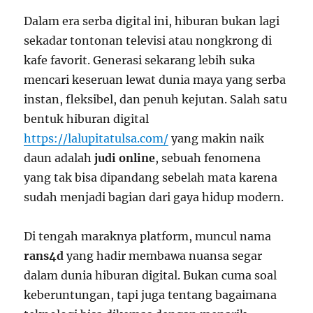
Lebih
Besar
Dalam era serba digital ini, hiburan bukan lagi
sekadar tontonan televisi atau nongkrong di
kafe favorit. Generasi sekarang lebih suka
mencari keseruan lewat dunia maya yang serba
instan, fleksibel, dan penuh kejutan. Salah satu
bentuk hiburan digital
https://lalupitatulsa.com/
yang makin naik
daun adalah
judi online
, sebuah fenomena
yang tak bisa dipandang sebelah mata karena
sudah menjadi bagian dari gaya hidup modern.
Di tengah maraknya platform, muncul nama
rans4d
yang hadir membawa nuansa segar
dalam dunia hiburan digital. Bukan cuma soal
keberuntungan, tapi juga tentang bagaimana