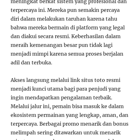
meningkat berkat sistem yang profesional dan
terpercaya ini. Mereka pun semakin percaya
diri dalam melakukan taruhan karena tahu
bahwa mereka bermain di platform yang legal
dan diakui secara resmi. Keberhasilan dalam
meraih kemenangan besar pun tidak lagi
menjadi mimpi karena semua proses berjalan
adil dan terbuka.
Akses langsung melalui link situs toto resmi
menjadi kunci utama bagi para penjudi yang
ingin mendapatkan pengalaman terbaik.
Melalui jalur ini, pemain bisa masuk ke dalam
ekosistem permainan yang lengkap, aman, dan
terpercaya. Berbagai promo menarik dan bonus
melimpah sering ditawarkan untuk menarik