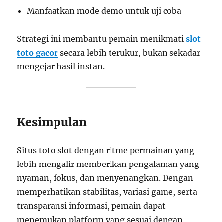
Manfaatkan mode demo untuk uji coba
Strategi ini membantu pemain menikmati
slot
toto gacor
secara lebih terukur, bukan sekadar
mengejar hasil instan.
Kesimpulan
Situs toto slot dengan ritme permainan yang
lebih mengalir memberikan pengalaman yang
nyaman, fokus, dan menyenangkan. Dengan
memperhatikan stabilitas, variasi game, serta
transparansi informasi, pemain dapat
menemukan platform yang sesuai dengan