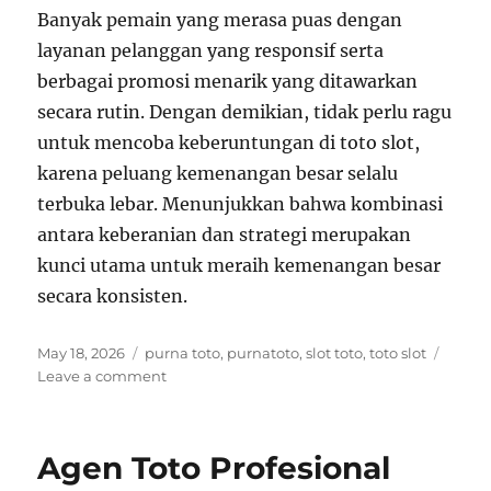
Banyak pemain yang merasa puas dengan
layanan pelanggan yang responsif serta
berbagai promosi menarik yang ditawarkan
secara rutin. Dengan demikian, tidak perlu ragu
untuk mencoba keberuntungan di toto slot,
karena peluang kemenangan besar selalu
terbuka lebar. Menunjukkan bahwa kombinasi
antara keberanian dan strategi merupakan
kunci utama untuk meraih kemenangan besar
secara konsisten.
Posted
Tags
May 18, 2026
purna toto
,
purnatoto
,
slot toto
,
toto slot
on
on
Leave a comment
Toto
Slot
Menarik
Agen Toto Profesional
dengan
Event