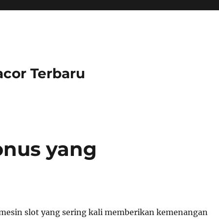
cor Terbaru
onus yang
u mesin slot yang sering kali memberikan kemenangan