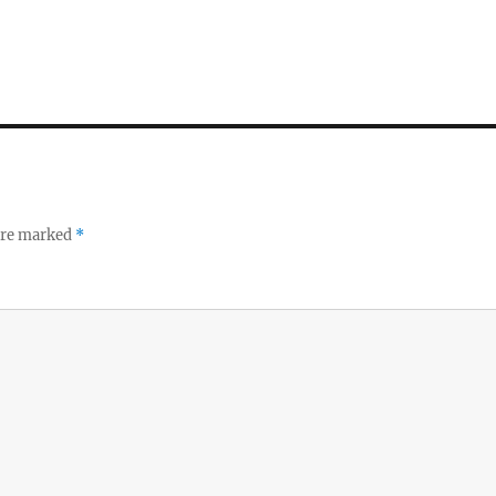
 are marked
*