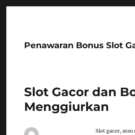
Penawaran Bonus Slot Ga
Slot Gacor dan B
Menggiurkan
Slot gacor, ata