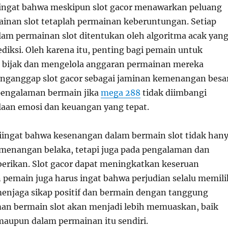
ingat bahwa meskipun slot gacor menawarkan peluang
mainan slot tetaplah permainan keberuntungan. Setiap
alam permainan slot ditentukan oleh algoritma acak yan
ediksi. Oleh karena itu, penting bagi pemain untuk
 bijak dan mengelola anggaran permainan mereka
nganggap slot gacor sebagai jaminan kemenangan besa
pengalaman bermain jika
mega 288
tidak diimbangi
aan emosi dan keuangan yang tepat.
iingat bahwa kesenangan dalam bermain slot tidak han
emenangan belaka, tetapi juga pada pengalaman dan
berikan. Slot gacor dapat meningkatkan keseruan
pemain juga harus ingat bahwa perjudian selalu memili
menjaga sikap positif dan bermain dengan tanggung
an bermain slot akan menjadi lebih memuaskan, baik
aupun dalam permainan itu sendiri.