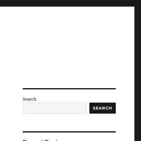
Search
SEARCH