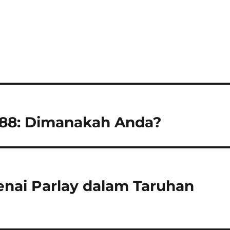
ik88: Dimanakah Anda?
ai Parlay dalam Taruhan