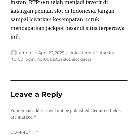
instan, RTP1001 telah menjadi favorit di
kalangan pemain slot di Indonesia. Jangan
sampai lewatkan kesempatan untuk
mendapatkan jackpot besar di situs terpercaya
ini!.
Author
Posted
Tags
admin
April 23, 2025
link alternatif
,
link slot
,
on
rtp100 login
,
rtp1001
,
situs slot
,
slot gacor
Leave a Reply
Your email address will not be published.
Required fields
are marked
*
COMMENT
*