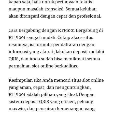
kapan saja, baik untuk pertanyaan teknis
maupun masalah transaksi. Semua keluhan
akan ditangani dengan cepat dan profesional.
Cara Bergabung dengan RTP1001 Bergabung di
RTP1001 sangat mudah. Cukup akses situs
resminya, isi formulir pendaftaran dengan
informasi yang akurat, lakukan deposit melalui
QRIS, dan Anda sudah bisa menikmati semua
permainan slot online berkualitas.
Kesimpulan Jika Anda mencari situs slot online
yang aman, cepat, dan menguntungkan,
RTP1001 adalah pilihan yang ideal. Dengan
sistem deposit QRIS yang efisien, peluang
maxwin, dan pencairan kemenangan yang