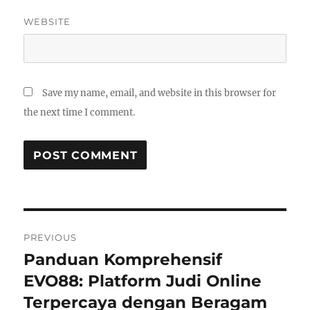
WEBSITE
Save my name, email, and website in this browser for
the next time I comment.
Post
PREVIOUS
navigation
Panduan Komprehensif
Previous
post:
EVO88: Platform Judi Online
Terpercaya dengan Beragam