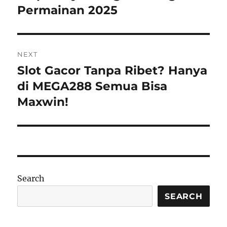
Permainan 2025
NEXT
Slot Gacor Tanpa Ribet? Hanya
Next
post:
di MEGA288 Semua Bisa
Maxwin!
Search
SEARCH