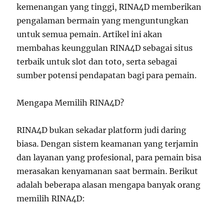
kemenangan yang tinggi, RINA4D memberikan
pengalaman bermain yang menguntungkan
untuk semua pemain. Artikel ini akan
membahas keunggulan RINA4D sebagai situs
terbaik untuk slot dan toto, serta sebagai
sumber potensi pendapatan bagi para pemain.
Mengapa Memilih RINA4D?
RINA4D bukan sekadar platform judi daring
biasa. Dengan sistem keamanan yang terjamin
dan layanan yang profesional, para pemain bisa
merasakan kenyamanan saat bermain. Berikut
adalah beberapa alasan mengapa banyak orang
memilih RINA4D: