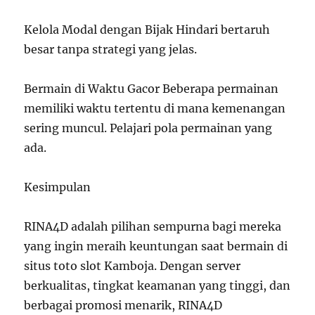
Kelola Modal dengan Bijak Hindari bertaruh
besar tanpa strategi yang jelas.
Bermain di Waktu Gacor Beberapa permainan
memiliki waktu tertentu di mana kemenangan
sering muncul. Pelajari pola permainan yang
ada.
Kesimpulan
RINA4D adalah pilihan sempurna bagi mereka
yang ingin meraih keuntungan saat bermain di
situs toto slot Kamboja. Dengan server
berkualitas, tingkat keamanan yang tinggi, dan
berbagai promosi menarik, RINA4D