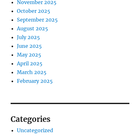
November 2025
October 2025
September 2025
August 2025
July 2025
June 2025
May 2025
April 2025
March 2025
February 2025
Categories
Uncategorized