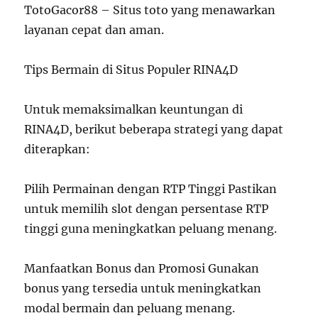
TotoGacor88 – Situs toto yang menawarkan
layanan cepat dan aman.
Tips Bermain di Situs Populer RINA4D
Untuk memaksimalkan keuntungan di
RINA4D, berikut beberapa strategi yang dapat
diterapkan:
Pilih Permainan dengan RTP Tinggi Pastikan
untuk memilih slot dengan persentase RTP
tinggi guna meningkatkan peluang menang.
Manfaatkan Bonus dan Promosi Gunakan
bonus yang tersedia untuk meningkatkan
modal bermain dan peluang menang.