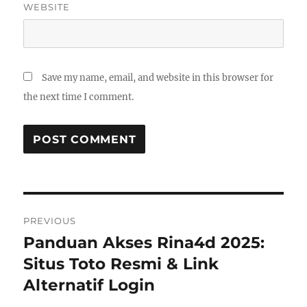
WEBSITE
Save my name, email, and website in this browser for
the next time I comment.
Post
PREVIOUS
navigation
Panduan Akses Rina4d 2025:
Previous
post:
Situs Toto Resmi & Link
Alternatif Login