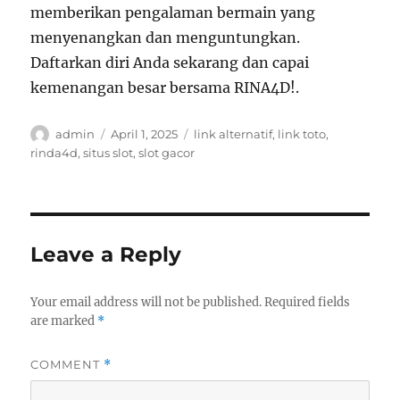
memberikan pengalaman bermain yang
menyenangkan dan menguntungkan.
Daftarkan diri Anda sekarang dan capai
kemenangan besar bersama RINA4D!.
Author
Posted
Tags
admin
April 1, 2025
link alternatif
,
link toto
,
on
rinda4d
,
situs slot
,
slot gacor
Leave a Reply
Your email address will not be published.
Required fields
are marked
*
COMMENT
*