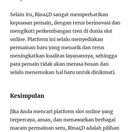
Selain itu, Rina4D sangat memperhatikan
kepuasan pemain, dengan terus berinovasi dan
mengikuti perkembangan tren di dunia slot
online. Platform ini selalu menyediakan
permainan baru yang menarik dan terus
meningkatkan kualitas layanannya, sehingga
para pemain tidak akan merasa bosan dan
selalu menemukan hal baru untuk dinikmati.
Kesimpulan
Jika Anda mencari platform slot online yang
terpercaya, aman, dan menawarkan berbagai
macam permainan seru, Rina4D adalah pilihan