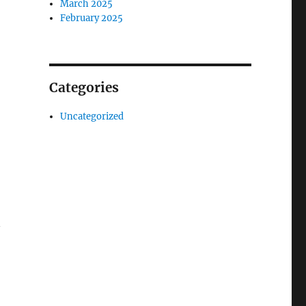
March 2025
February 2025
Categories
Uncategorized
n