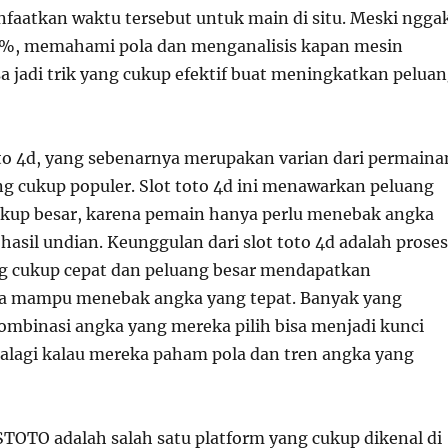
aatkan waktu tersebut untuk main di situ. Meski ngga
0%, memahami pola dan menganalisis kapan mesin
a jadi trik yang cukup efektif buat meningkatkan pelua
toto 4d, yang sebenarnya merupakan varian dari permaina
ang cukup populer. Slot toto 4d ini menawarkan peluang
kup besar, karena pemain hanya perlu menebak angka
 hasil undian. Keunggulan dari slot toto 4d adalah proses
g cukup cepat dan peluang besar mendapatkan
a mampu menebak angka yang tepat. Banyak yang
mbinasi angka yang mereka pilih bisa menjadi kunci
palagi kalau mereka paham pola dan tren angka yang
OTO adalah salah satu platform yang cukup dikenal di