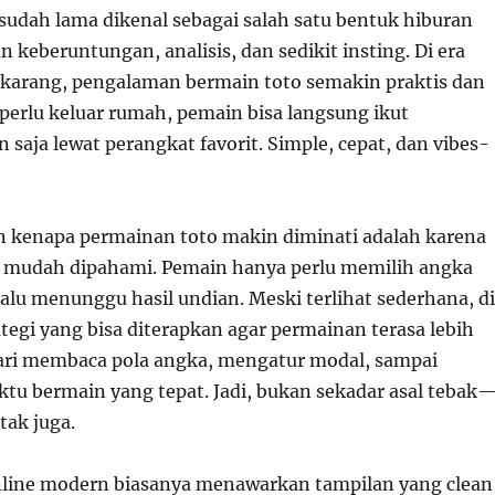
sudah lama dikenal sebagai salah satu bentuk hiburan
keberuntungan, analisis, dan sedikit insting. Di era
 sekarang, pengalaman bermain toto semakin praktis dan
 perlu keluar rumah, pemain bisa langsung ikut
saja lewat perangkat favorit. Simple, cepat, dan vibes-
an kenapa permainan toto makin diminati adalah karena
 mudah dipahami. Pemain hanya perlu memilih angka
 lalu menunggu hasil undian. Meski terlihat sederhana, di
rategi yang bisa diterapkan agar permainan terasa lebih
dari membaca pola angka, mengatur modal, sampai
u bermain yang tepat. Jadi, bukan sekadar asal tebak
tak juga.
nline modern biasanya menawarkan tampilan yang clean