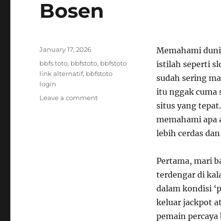
Bosen
Posted
January 17, 2026
Memahami dunia 
on
Tags
bbfs toto
,
bbfstoto
,
bbfstoto
istilah seperti s
link alternatif
,
bbfstoto
sudah sering ma
login
itu nggak cuma s
on
Leave a comment
situs yang tepat
Tips
Bermain
memahami apa ar
Slot
lebih cerdas dan
Agar
Tidak
Cepat
Pertama, mari ba
Bosen
terdengar di ka
dalam kondisi ‘
keluar jackpot 
pemain percaya 