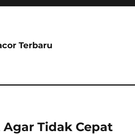
cor Terbaru
t Agar Tidak Cepat