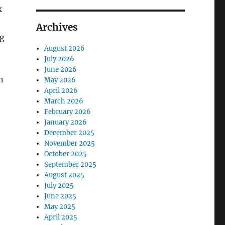
k
Archives
ng
August 2026
July 2026
June 2026
n
May 2026
April 2026
March 2026
February 2026
January 2026
December 2025
November 2025
October 2025
September 2025
August 2025
July 2025
June 2025
May 2025
April 2025