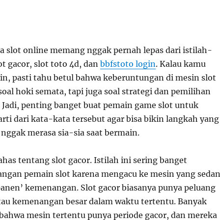
slot online memang nggak pernah lepas dari istilah-
lot gacor, slot toto 4d, dan
bbfstoto login
. Kalau kamu
in, pasti tahu betul bahwa keberuntungan di mesin slot
oal hoki semata, tapi juga soal strategi dan pemilihan
. Jadi, penting banget buat pemain game slot untuk
ti dari kata-kata tersebut agar bisa bikin langkah yang
 nggak merasa sia-sia saat bermain.
has tentang slot gacor. Istilah ini sering banget
langan pemain slot karena mengacu ke mesin yang seda
panen’ kemenangan. Slot gacor biasanya punya peluang
atau kemenangan besar dalam waktu tertentu. Banyak
bahwa mesin tertentu punya periode gacor, dan mereka