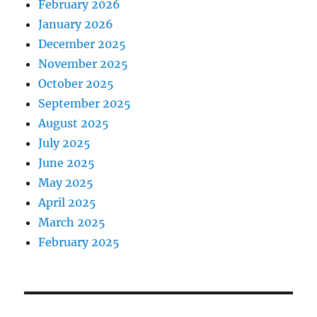
February 2026
January 2026
December 2025
November 2025
October 2025
September 2025
August 2025
July 2025
June 2025
May 2025
April 2025
March 2025
February 2025