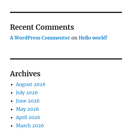
Recent Comments
A WordPress Commenter
on
Hello world!
Archives
August 2026
July 2026
June 2026
May 2026
April 2026
March 2026