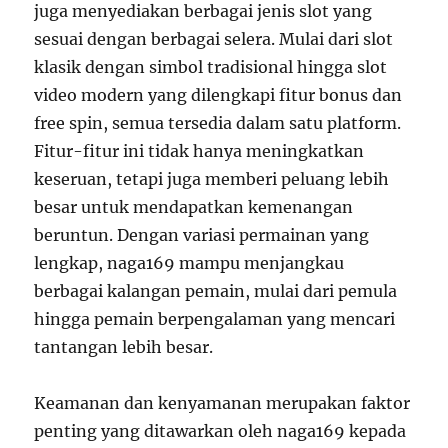
juga menyediakan berbagai jenis slot yang
sesuai dengan berbagai selera. Mulai dari slot
klasik dengan simbol tradisional hingga slot
video modern yang dilengkapi fitur bonus dan
free spin, semua tersedia dalam satu platform.
Fitur-fitur ini tidak hanya meningkatkan
keseruan, tetapi juga memberi peluang lebih
besar untuk mendapatkan kemenangan
beruntun. Dengan variasi permainan yang
lengkap, naga169 mampu menjangkau
berbagai kalangan pemain, mulai dari pemula
hingga pemain berpengalaman yang mencari
tantangan lebih besar.
Keamanan dan kenyamanan merupakan faktor
penting yang ditawarkan oleh naga169 kepada