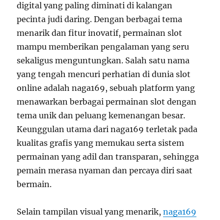
digital yang paling diminati di kalangan
pecinta judi daring. Dengan berbagai tema
menarik dan fitur inovatif, permainan slot
mampu memberikan pengalaman yang seru
sekaligus menguntungkan. Salah satu nama
yang tengah mencuri perhatian di dunia slot
online adalah naga169, sebuah platform yang
menawarkan berbagai permainan slot dengan
tema unik dan peluang kemenangan besar.
Keunggulan utama dari naga169 terletak pada
kualitas grafis yang memukau serta sistem
permainan yang adil dan transparan, sehingga
pemain merasa nyaman dan percaya diri saat
bermain.
Selain tampilan visual yang menarik,
naga169