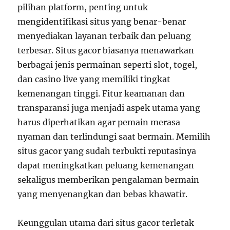
pilihan platform, penting untuk
mengidentifikasi situs yang benar-benar
menyediakan layanan terbaik dan peluang
terbesar. Situs gacor biasanya menawarkan
berbagai jenis permainan seperti slot, togel,
dan casino live yang memiliki tingkat
kemenangan tinggi. Fitur keamanan dan
transparansi juga menjadi aspek utama yang
harus diperhatikan agar pemain merasa
nyaman dan terlindungi saat bermain. Memilih
situs gacor yang sudah terbukti reputasinya
dapat meningkatkan peluang kemenangan
sekaligus memberikan pengalaman bermain
yang menyenangkan dan bebas khawatir.
Keunggulan utama dari situs gacor terletak