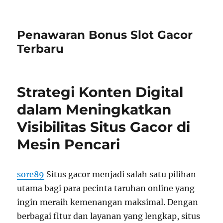
Penawaran Bonus Slot Gacor
Terbaru
Strategi Konten Digital
dalam Meningkatkan
Visibilitas Situs Gacor di
Mesin Pencari
sore89
Situs gacor menjadi salah satu pilihan
utama bagi para pecinta taruhan online yang
ingin meraih kemenangan maksimal. Dengan
berbagai fitur dan layanan yang lengkap, situs