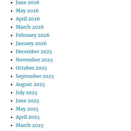
June 2026
May 2026
April 2026
March 2026
February 2026
January 2026
December 2025
November 2025
October 2025
September 2025
August 2025
July 2025
June 2025
May 2025
April 2025
March 2025