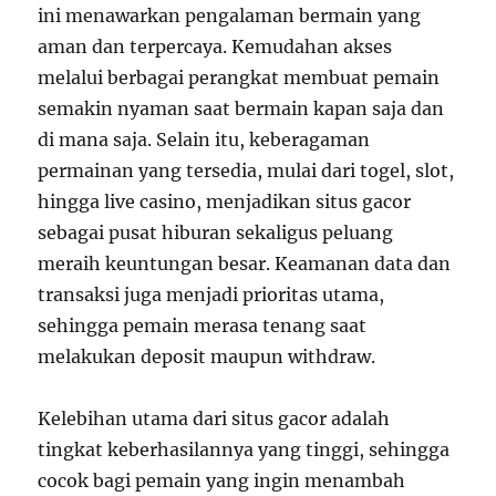
ini menawarkan pengalaman bermain yang
aman dan terpercaya. Kemudahan akses
melalui berbagai perangkat membuat pemain
semakin nyaman saat bermain kapan saja dan
di mana saja. Selain itu, keberagaman
permainan yang tersedia, mulai dari togel, slot,
hingga live casino, menjadikan situs gacor
sebagai pusat hiburan sekaligus peluang
meraih keuntungan besar. Keamanan data dan
transaksi juga menjadi prioritas utama,
sehingga pemain merasa tenang saat
melakukan deposit maupun withdraw.
Kelebihan utama dari situs gacor adalah
tingkat keberhasilannya yang tinggi, sehingga
cocok bagi pemain yang ingin menambah