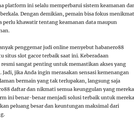
a platform ini selalu memperbarui sistem keamanan da
 berkala. Dengan demikian, pemain bisa fokus menikmat
a perlu khawatir tentang keamanan data maupun
nan.
banyak penggemar judi online menyebut habanero88
tu situs slot gacor terbaik saat ini. Keberadaan
 resmi sangat penting untuk memastikan akses yang
. Jadi, jika Anda ingin merasakan sensasi kemenangan
laman bermain yang tak terlupakan, langsung saja
ro88 daftar dan nikmati semua keunggulan yang mereka
orm ini benar-benar menjadi solusi terbaik untuk merek
kan peluang besar dan keuntungan maksimal dari
g.