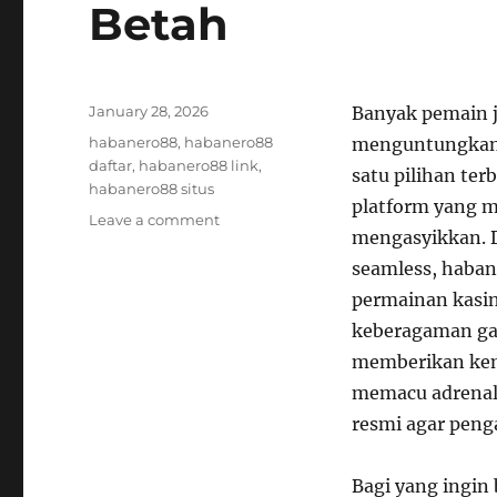
Betah
Posted
January 28, 2026
Banyak pemain j
on
Tags
habanero88
,
habanero88
menguntungkan 
daftar
,
habanero88 link
,
satu pilihan ter
habanero88 situs
platform yang m
on
Leave a comment
mengasyikkan. 
Situs
Slot
seamless, habane
Gacor
permainan kasin
yang
keberagaman gam
Bikin
Pemain
memberikan kem
Betah
memacu adrenali
resmi agar peng
Bagi yang ingin