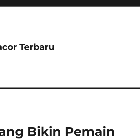
cor Terbaru
 yang Bikin Pemain