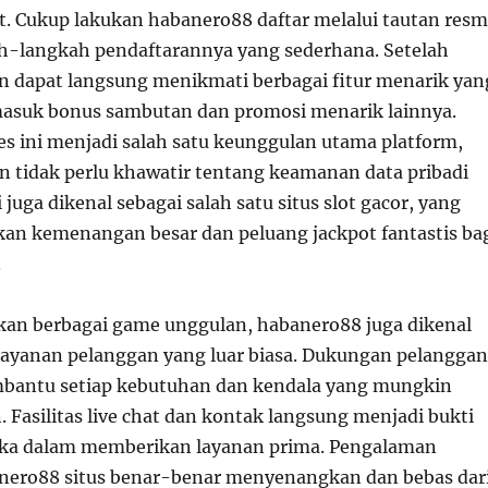
. Cukup lakukan habanero88 daftar melalui tautan resm
kah-langkah pendaftarannya yang sederhana. Setelah
in dapat langsung menikmati berbagai fitur menarik yan
masuk bonus sambutan dan promosi menarik lainnya.
 ini menjadi salah satu keunggulan utama platform,
tidak perlu khawatir tentang keamanan data pribadi
 juga dikenal sebagai salah satu situs slot gacor, yang
an kemenangan besar dan peluang jackpot fantastis ba
.
an berbagai game unggulan, habanero88 juga dikenal
 layanan pelanggan yang luar biasa. Dukungan pelanggan
mbantu setiap kebutuhan dan kendala yang mungkin
 Fasilitas live chat dan kontak langsung menjadi bukti
a dalam memberikan layanan prima. Pengalaman
nero88 situs benar-benar menyenangkan dan bebas dar