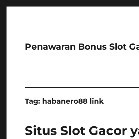
Penawaran Bonus Slot Ga
Tag:
habanero88 link
Situs Slot Gacor