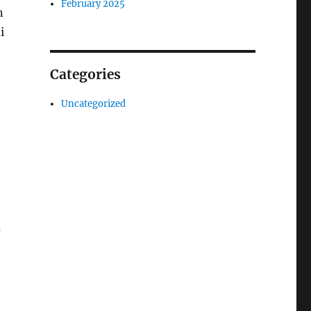
February 2025
n
i
Categories
Uncategorized
a