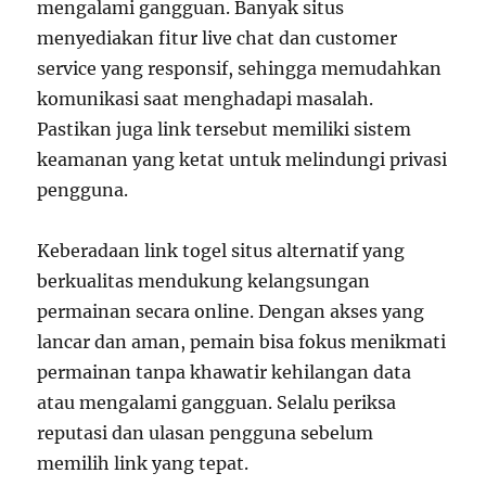
mengalami gangguan. Banyak situs
menyediakan fitur live chat dan customer
service yang responsif, sehingga memudahkan
komunikasi saat menghadapi masalah.
Pastikan juga link tersebut memiliki sistem
keamanan yang ketat untuk melindungi privasi
pengguna.
Keberadaan link togel situs alternatif yang
berkualitas mendukung kelangsungan
permainan secara online. Dengan akses yang
lancar dan aman, pemain bisa fokus menikmati
permainan tanpa khawatir kehilangan data
atau mengalami gangguan. Selalu periksa
reputasi dan ulasan pengguna sebelum
memilih link yang tepat.