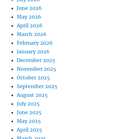
June 2026
May 2026
April 2026
March 2026
February 2026
January 2026
December 2025
November 2025
October 2025
September 2025
August 2025
July 2025
June 2025
May 2025
April 2025
March 2025