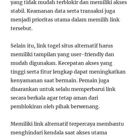
yang tidak mudah terblokir dan memiliki akses
stabil. Keamanan data serta transaksi juga
menjadi prioritas utama dalam memilih link
tersebut.
Selain itu, link togel situs alternatif harus
memiliki tampilan yang user-friendly dan
mudah digunakan. Kecepatan akses yang
tinggi serta fitur lengkap dapat meningkatkan
kenyamanan saat bermain. Pemain juga
disarankan untuk selalu memperbarui link
secara berkala agar tetap aman dari
pemblokiran oleh pihak berwenang.
Memiliki link alternatif terpercaya membantu
menghindari kendala saat akses utama