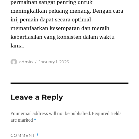
permainan sangat penting untuk
meningkatkan peluang menang. Dengan cara
ini, pemain dapat secara optimal
memanfaatkan kesempatan dan meraih
keberhasilan yang konsisten dalam waktu
lama.
Author
Posted
admin
January 1, 2026
on
Leave a Reply
Your email address will not be published.
Required fields
are marked
*
COMMENT
*