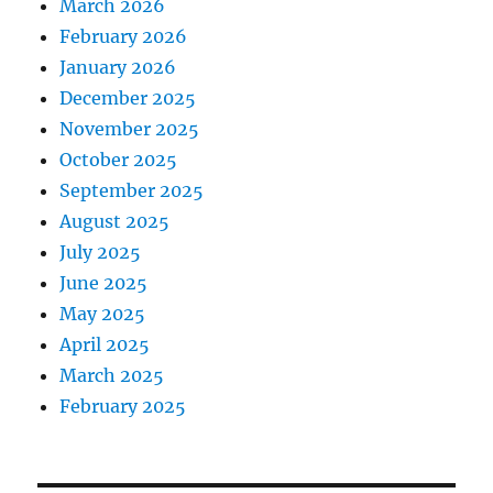
March 2026
February 2026
January 2026
December 2025
November 2025
October 2025
September 2025
August 2025
July 2025
June 2025
May 2025
April 2025
March 2025
February 2025