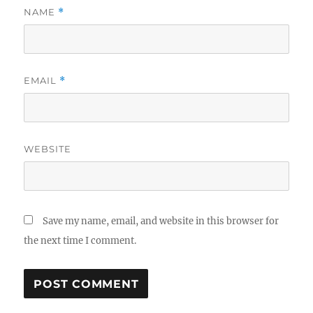
NAME
*
EMAIL
*
WEBSITE
Save my name, email, and website in this browser for
the next time I comment.