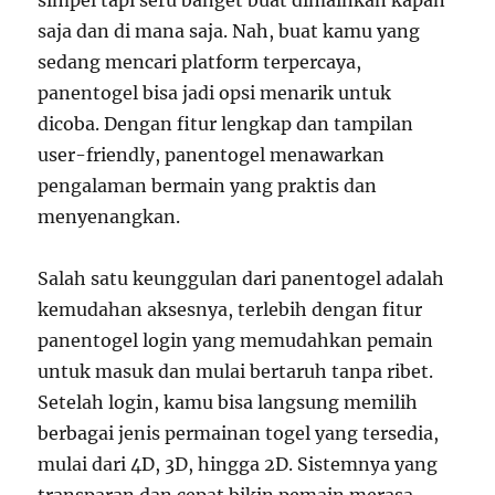
simpel tapi seru banget buat dimainkan kapan
saja dan di mana saja. Nah, buat kamu yang
sedang mencari platform terpercaya,
panentogel bisa jadi opsi menarik untuk
dicoba. Dengan fitur lengkap dan tampilan
user-friendly, panentogel menawarkan
pengalaman bermain yang praktis dan
menyenangkan.
Salah satu keunggulan dari panentogel adalah
kemudahan aksesnya, terlebih dengan fitur
panentogel login yang memudahkan pemain
untuk masuk dan mulai bertaruh tanpa ribet.
Setelah login, kamu bisa langsung memilih
berbagai jenis permainan togel yang tersedia,
mulai dari 4D, 3D, hingga 2D. Sistemnya yang