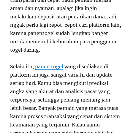
transparan dan cepat bikin pemain merasa
aman dan nyaman, apalagi jika ingin
melakukan deposit atau penarikan dana. Jadi,
nggak perlu lagi repot-repot cari platform lain,
karena panentogel sudah lengkap banget
untuk memenuhi kebutuhan para penggemar
togel daring.
Selain itu,
panen togel
yang disediakan di
platform ini juga sangat variatif dan update
setiap hari. Kamu bisa mengikuti prediksi
angka yang akurat dan analisis pasar yang
terpercaya, sehingga peluang menang jadi
lebih besar. Banyak pemain yang merasa puas
karena proses transaksi yang cepat dan sistem
keamanan yang terjamin. Kalau kamu