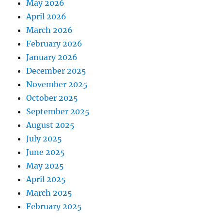
May 2026
April 2026
March 2026
February 2026
January 2026
December 2025
November 2025
October 2025
September 2025
August 2025
July 2025
June 2025
May 2025
April 2025
March 2025
February 2025