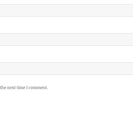
 the next time I comment.