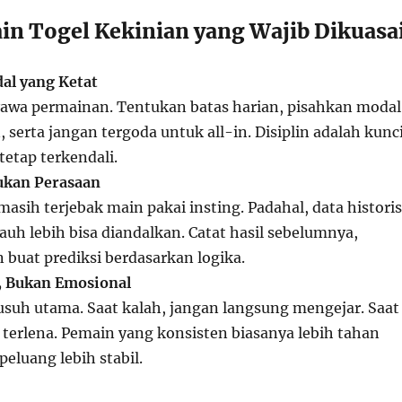
ain Togel Kekinian yang Wajib Dikuasa
l yang Ketat
awa permainan. Tentukan batas harian, pisahkan modal
serta jangan tergoda untuk all-in. Disiplin adalah kunc
etap terkendali.
Bukan Perasaan
sih terjebak main pakai insting. Padahal, data historis
auh lebih bisa diandalkan. Catat hasil sebelumnya,
an buat prediksi berdasarkan logika.
, Bukan Emosional
suh utama. Saat kalah, jangan langsung mengejar. Saat
terlena. Pemain yang konsisten biasanya lebih tahan
eluang lebih stabil.