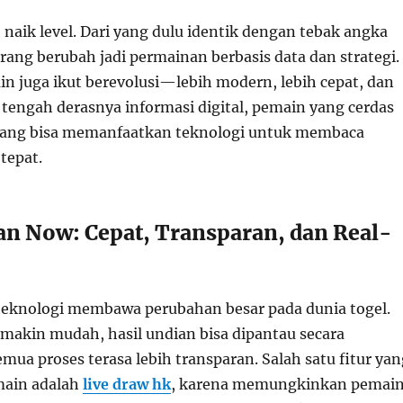
 naik level. Dari yang dulu identik dengan tebak angka
rang berubah jadi permainan berbasis data dan strategi.
n juga ikut berevolusi—lebih modern, lebih cepat, dan
i tengah derasnya informasi digital, pemain yang cerdas
yang bisa memanfaatkan teknologi untuk membaca
tepat.
n Now: Cepat, Transparan, dan Real-
eknologi membawa perubahan besar pada dunia togel.
 makin mudah, hasil undian bisa dipantau secara
mua proses terasa lebih transparan. Salah satu fitur yan
emain adalah
live draw hk
, karena memungkinkan pemai