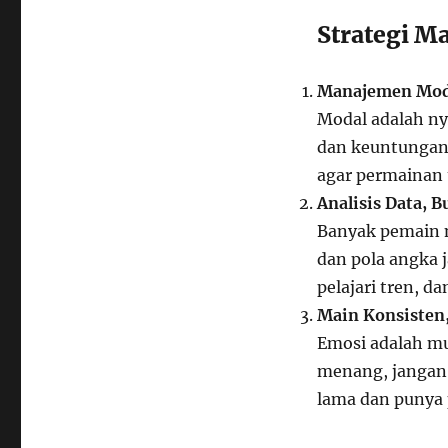
Strategi M
Manajemen Moda
Modal adalah ny
dan keuntungan, 
agar permainan t
Analisis Data, 
Banyak pemain ma
dan pola angka j
pelajari tren, d
Main Konsisten
Emosi adalah mu
menang, jangan 
lama dan punya p