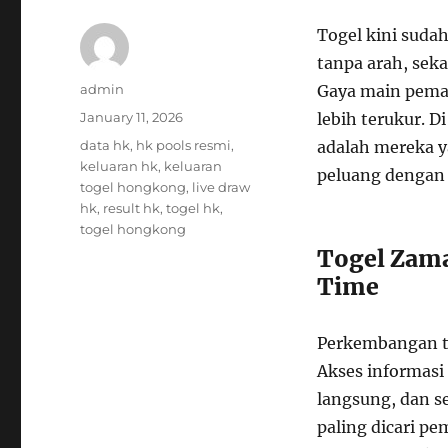
Togel kini sudah
tanpa arah, seka
Author
admin
Gaya main pemai
Posted
January 11, 2026
lebih terukur. D
on
Tags
data hk
,
hk pools resmi
,
adalah mereka 
keluaran hk
,
keluaran
peluang dengan 
togel hongkong
,
live draw
hk
,
result hk
,
togel hk
,
togel hongkong
Togel Zama
Time
Perkembangan t
Akses informasi
langsung, dan se
paling dicari p