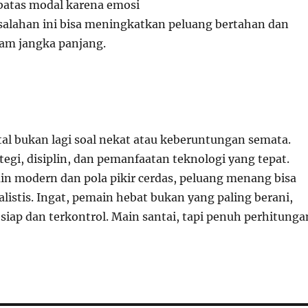
 batas modal karena emosi
alahan ini bisa meningkatkan peluang bertahan dan
am jangka panjang.
ital bukan lagi soal nekat atau keberuntungan semata.
egi, disiplin, dan pemanfaatan teknologi yang tepat.
n modern dan pola pikir cerdas, peluang menang bisa
ealistis. Ingat, pemain hebat bukan yang paling berani,
 siap dan terkontrol. Main santai, tapi penuh perhitunga