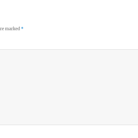
 are marked
*