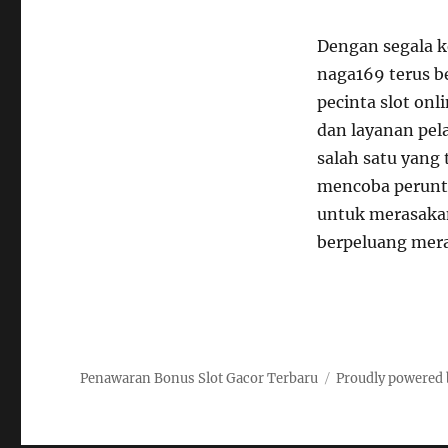
Dengan segala k
naga169 terus b
pecinta slot on
dan layanan pel
salah satu yang 
mencoba peruntu
untuk merasaka
berpeluang mer
Penawaran Bonus Slot Gacor Terbaru
Proudly powered