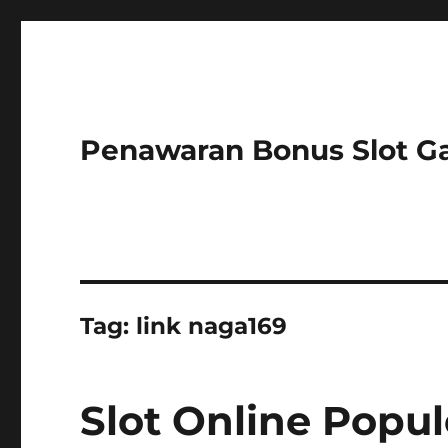
Penawaran Bonus Slot Ga
Tag:
link naga169
Slot Online Popu