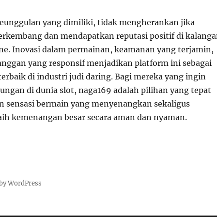
eunggulan yang dimiliki, tidak mengherankan jika
erkembang dan mendapatkan reputasi positif di kalang
line. Inovasi dalam permainan, keamanan yang terjamin,
anggan yang responsif menjadikan platform ini sebagai
terbaik di industri judi daring. Bagi mereka yang ingin
ngan di dunia slot, naga169 adalah pilihan yang tepat
n sensasi bermain yang menyenangkan sekaligus
aih kemenangan besar secara aman dan nyaman.
 by WordPress