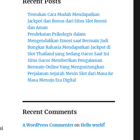
Recent Posts
Temukan Cara Mudah Mendapatkan
Jackpot dan Bonus dari Situs Slot Resmi
dan Aman
Pendekatan Psikologis dalam
Mengendalikan Emosi saat Bermain Judi
Bongkar Rahasia Mendapatkan Jackpot di
Slot Thailand yang Sedang Gacor Saat Ini
Situs Gacor Memberikan Pengalaman
Bermain Online Yang Menguntungkan
Perjalanan Sejarah Mesin Slot dari Masa Ke
Masa Menuju Era Digital
Recent Comments
A WordPress Commenter
on
Hello world!
ai