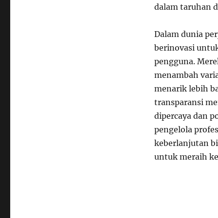
dalam taruhan d
Dalam dunia perj
berinovasi untu
pengguna. Mere
menambah varia
menarik lebih b
transparansi me
dipercaya dan p
pengelola profe
keberlanjutan bi
untuk meraih ke