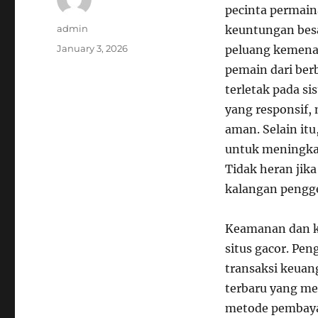
pecinta permain
Author
admin
keuntungan besa
Posted
January 3, 2026
peluang kemenan
on
pemain dari ber
terletak pada s
yang responsif
aman. Selain itu
untuk meningka
Tidak heran jika
kalangan pengge
Keamanan dan k
situs gacor. Pe
transaksi keuan
terbaru yang mel
metode pembayar