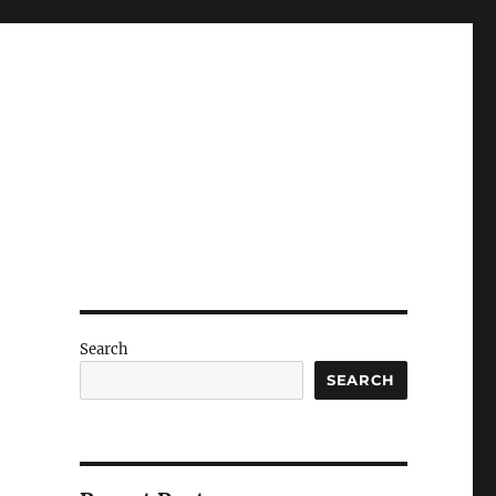
Search
SEARCH