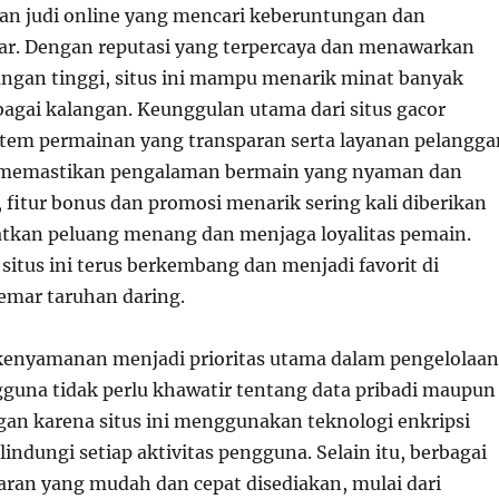
an judi online yang mencari keberuntungan dan
r. Dengan reputasi yang terpercaya dan menawarkan
gan tinggi, situs ini mampu menarik minat banyak
bagai kalangan. Keunggulan utama dari situs gacor
istem permainan yang transparan serta layanan pelangga
, memastikan pengalaman bermain yang nyaman dan
, fitur bonus dan promosi menarik sering kali diberikan
tkan peluang menang dan menjaga loyalitas pemain.
 situs ini terus berkembang dan menjadi favorit di
mar taruhan daring.
enyamanan menjadi prioritas utama dalam pengelolaan
ngguna tidak perlu khawatir tentang data pribadi maupun
gan karena situs ini menggunakan teknologi enkripsi
indungi setiap aktivitas pengguna. Selain itu, berbagai
an yang mudah dan cepat disediakan, mulai dari