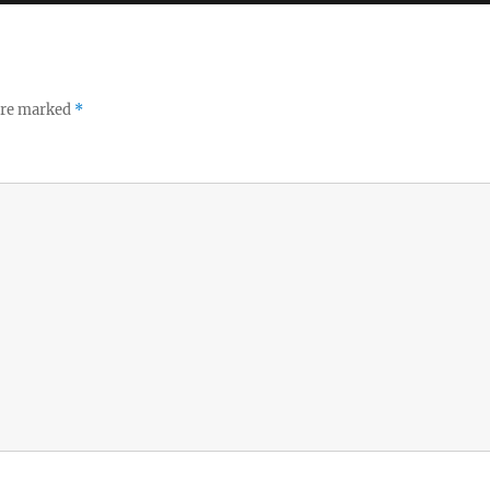
 are marked
*