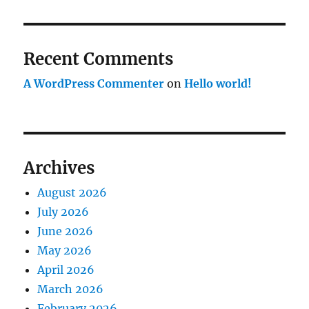
Recent Comments
A WordPress Commenter
on
Hello world!
Archives
August 2026
July 2026
June 2026
May 2026
April 2026
March 2026
February 2026