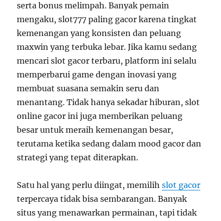
serta bonus melimpah. Banyak pemain
mengaku, slot777 paling gacor karena tingkat
kemenangan yang konsisten dan peluang
maxwin yang terbuka lebar. Jika kamu sedang
mencari slot gacor terbaru, platform ini selalu
memperbarui game dengan inovasi yang
membuat suasana semakin seru dan
menantang. Tidak hanya sekadar hiburan, slot
online gacor ini juga memberikan peluang
besar untuk meraih kemenangan besar,
terutama ketika sedang dalam mood gacor dan
strategi yang tepat diterapkan.
Satu hal yang perlu diingat, memilih
slot gacor
terpercaya tidak bisa sembarangan. Banyak
situs yang menawarkan permainan, tapi tidak