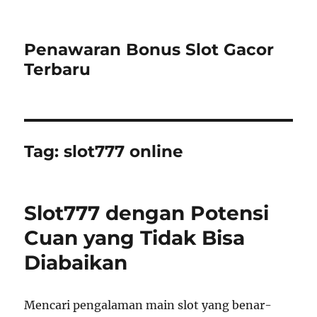
Penawaran Bonus Slot Gacor
Terbaru
Tag:
slot777 online
Slot777 dengan Potensi
Cuan yang Tidak Bisa
Diabaikan
Mencari pengalaman main slot yang benar-