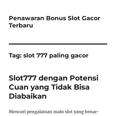
Penawaran Bonus Slot Gacor
Terbaru
Tag:
slot 777 paling gacor
Slot777 dengan Potensi
Cuan yang Tidak Bisa
Diabaikan
Mencari pengalaman main slot yang benar-