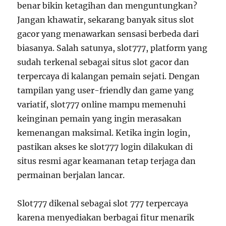
benar bikin ketagihan dan menguntungkan?
Jangan khawatir, sekarang banyak situs slot
gacor yang menawarkan sensasi berbeda dari
biasanya. Salah satunya, slot777, platform yang
sudah terkenal sebagai situs slot gacor dan
terpercaya di kalangan pemain sejati. Dengan
tampilan yang user-friendly dan game yang
variatif, slot777 online mampu memenuhi
keinginan pemain yang ingin merasakan
kemenangan maksimal. Ketika ingin login,
pastikan akses ke slot777 login dilakukan di
situs resmi agar keamanan tetap terjaga dan
permainan berjalan lancar.
Slot777 dikenal sebagai slot 777 terpercaya
karena menyediakan berbagai fitur menarik