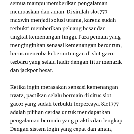
semua mampu memberikan pengalaman
memuaskan dan aman. Di sinilah slot777
maxwin menjadi solusi utama, karena sudah
terbukti memberikan peluang besar dan
tingkat kemenangan tinggi. Para pemain yang
menginginkan sensasi kemenangan beruntun,
harus mencoba keberuntungan di slot gacor
terbaru yang selalu hadir dengan fitur menarik
dan jackpot besar.
Ketika ingin merasakan sensasi kemenangan
nyata, pastikan selalu bermain di situs slot
gacor yang sudah terbukti terpercaya. Slot777
adalah pilihan cerdas untuk mendapatkan
pengalaman bermain yang praktis dan lengkap.
Dengan sistem login yang cepat dan aman,