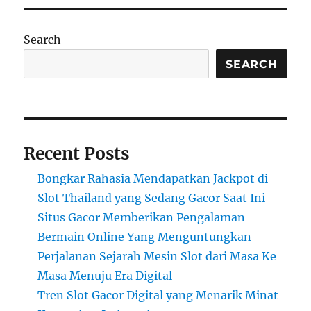
Online
yang
Bikin
Search
Deg-
degan
SEARCH
dan
Penuh
Peluang
Menang
Recent Posts
Bongkar Rahasia Mendapatkan Jackpot di
Slot Thailand yang Sedang Gacor Saat Ini
Situs Gacor Memberikan Pengalaman
Bermain Online Yang Menguntungkan
Perjalanan Sejarah Mesin Slot dari Masa Ke
Masa Menuju Era Digital
Tren Slot Gacor Digital yang Menarik Minat