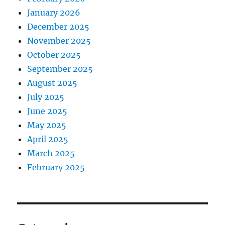
January 2026
December 2025
November 2025
October 2025
September 2025
August 2025
July 2025
June 2025
May 2025
April 2025
March 2025
February 2025