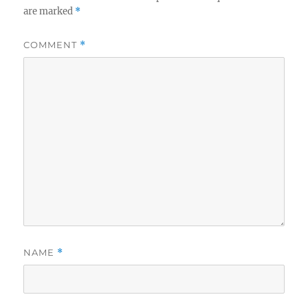
are marked
*
COMMENT
*
NAME
*