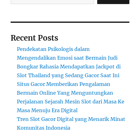
Recent Posts
Pendekatan Psikologis dalam
Mengendalikan Emosi saat Bermain Judi
Bongkar Rahasia Mendapatkan Jackpot di
Slot Thailand yang Sedang Gacor Saat Ini
Situs Gacor Memberikan Pengalaman
Bermain Online Yang Menguntungkan
Perjalanan Sejarah Mesin Slot dari Masa Ke
Masa Menuju Era Digital
Tren Slot Gacor Digital yang Menarik Minat
Komunitas Indonesia