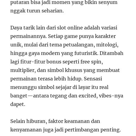
putaran bisa jadi momen yang bikin senyum
nggak turun seharian.
Daya tarik lain dari slot online adalah variasi
permainannya. Setiap game punya karakter
unik, mulai dari tema petualangan, mitologi,
hingga gaya modern yang futuristik. Ditambah
lagi fitur-fitur bonus seperti free spin,
multiplier, dan simbol khusus yang membuat
permainan terasa lebih hidup. Sensasi
menunggu simbol sejajar di layar itu real
banget—antara tegang dan excited, vibes-nya
dapet.
Selain hiburan, faktor keamanan dan
kenyamanan juga jadi pertimbangan penting.