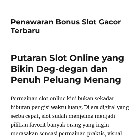
Penawaran Bonus Slot Gacor
Terbaru
Putaran Slot Online yang
Bikin Deg-degan dan
Penuh Peluang Menang
Permainan slot online kini bukan sekadar
hiburan pengisi waktu luang. Di era digital yang
serba cepat, slot sudah menjelma menjadi
pilihan favorit banyak orang yang ingin
merasakan sensasi permainan praktis, visual