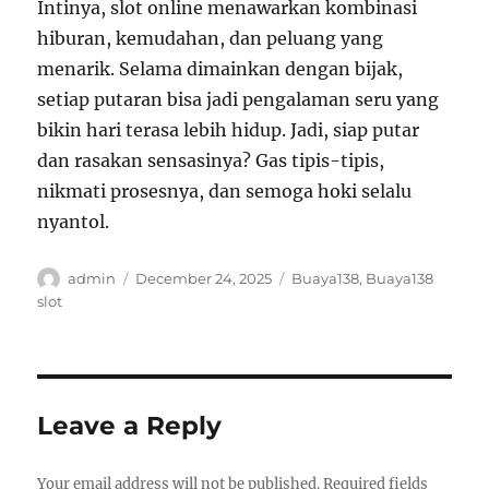
Intinya, slot online menawarkan kombinasi
hiburan, kemudahan, dan peluang yang
menarik. Selama dimainkan dengan bijak,
setiap putaran bisa jadi pengalaman seru yang
bikin hari terasa lebih hidup. Jadi, siap putar
dan rasakan sensasinya? Gas tipis-tipis,
nikmati prosesnya, dan semoga hoki selalu
nyantol.
Author
Posted
Tags
admin
December 24, 2025
Buaya138
,
Buaya138
on
slot
Leave a Reply
Your email address will not be published.
Required fields