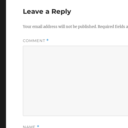
Leave a Reply
Your email address will not be published.
Required fields
COMMENT
*
NAME
*