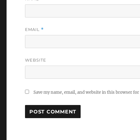
EMAIL
*
WEBSITE
Save my name, email, and website in this browser for