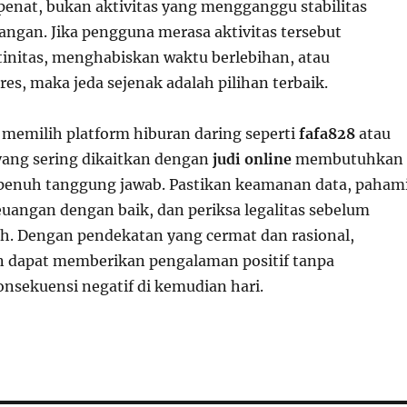
penat, bukan aktivitas yang mengganggu stabilitas
angan. Jika pengguna merasa aktivitas tersebut
nitas, menghabiskan waktu berlebihan, atau
es, maka jeda sejenak adalah pilihan terbaik.
memilih platform hiburan daring seperti
fafa828
atau
yang sering dikaitkan dengan
judi online
membutuhkan
n penuh tanggung jawab. Pastikan keamanan data, paham
euangan dengan baik, dan periksa legalitas sebelum
auh. Dengan pendekatan yang cermat dan rasional,
an dapat memberikan pengalaman positif tanpa
sekuensi negatif di kemudian hari.