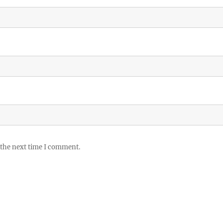
 the next time I comment.