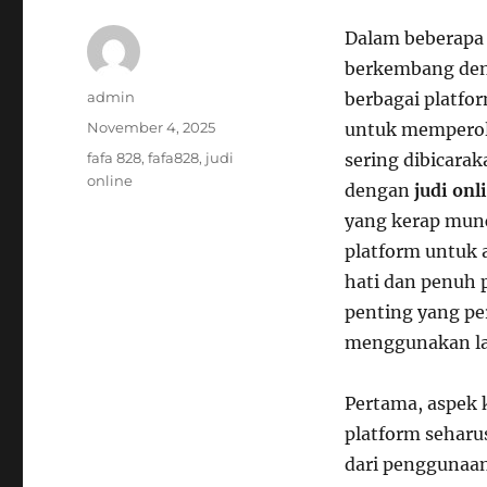
Dalam beberapa t
berkembang den
Author
admin
berbagai platfo
Posted
November 4, 2025
untuk memperole
on
Tags
fafa 828
,
fafa828
,
judi
sering dibicara
online
dengan
judi onl
yang kerap munc
platform untuk a
hati dan penuh 
penting yang pe
menggunakan lay
Pertama, aspek 
platform seharu
dari penggunaan