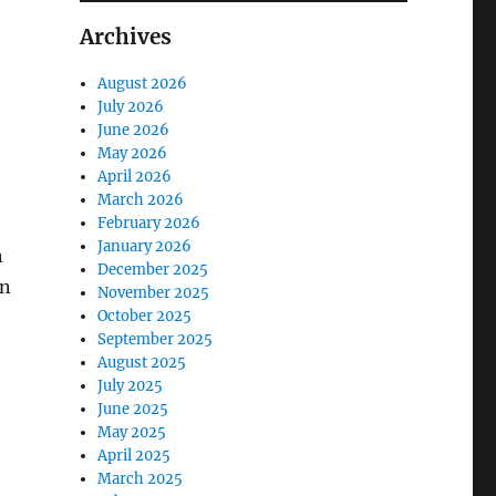
Archives
August 2026
July 2026
June 2026
May 2026
April 2026
March 2026
February 2026
January 2026
n
December 2025
an
November 2025
October 2025
September 2025
August 2025
July 2025
June 2025
May 2025
April 2025
March 2025