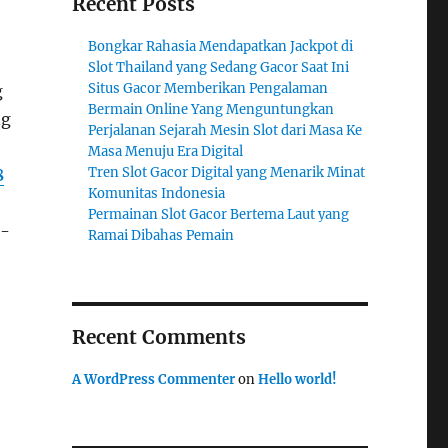
Recent Posts
Bongkar Rahasia Mendapatkan Jackpot di
Slot Thailand yang Sedang Gacor Saat Ini
Situs Gacor Memberikan Pengalaman
g
Bermain Online Yang Menguntungkan
ng
Perjalanan Sejarah Mesin Slot dari Masa Ke
Masa Menuju Era Digital
Tren Slot Gacor Digital yang Menarik Minat
8
Komunitas Indonesia
Permainan Slot Gacor Bertema Laut yang
i-
Ramai Dibahas Pemain
Recent Comments
A WordPress Commenter
on
Hello world!