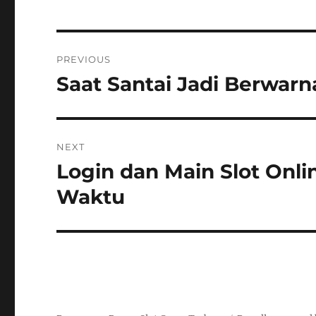
Post
PREVIOUS
navigation
Saat Santai Jadi Berwar
Previous
post:
NEXT
Login dan Main Slot Onli
Next
post:
Waktu