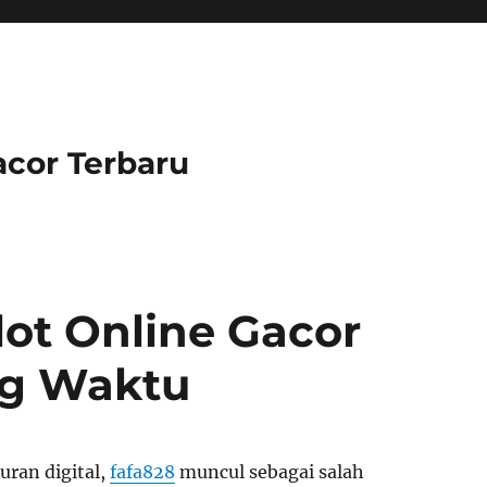
cor Terbaru
lot Online Gacor
ng Waktu
uran digital,
fafa828
muncul sebagai salah