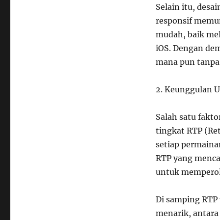
Selain itu, desa
responsif memu
mudah, baik mel
iOS. Dengan dem
mana pun tanpa
2. Keunggulan 
Salah satu fakt
tingkat RTP (Ret
setiap permainan
RTP yang menca
untuk memperol
Di samping RTP 
menarik, antara 