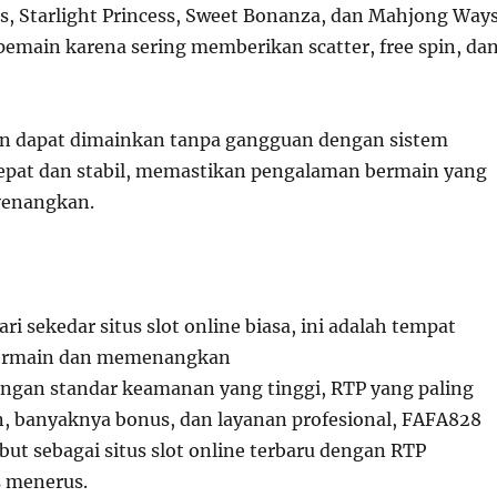
s, Starlight Princess, Sweet Bonanza, dan Mahjong Way
pemain karena sering memberikan scatter, free spin, da
an dapat dimainkan tanpa gangguan dengan sistem
cepat dan stabil, memastikan pengalaman bermain yang
yenangkan.
ri sekedar situs slot online biasa, ini adalah tempat
bermain dan memenangkan
engan standar keamanan yang tinggi, RTP yang paling
 banyaknya bonus, dan layanan profesional, FAFA828
but sebagai situs slot online terbaru dengan RTP
s menerus.