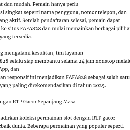
at dan mudah. Pemain hanya perlu
si singkat seperti nama pengguna, nomor telepon, dan
ng aktif. Setelah pendaftaran selesai, pemain dapat
ke situs FAFA828 dan mulai memainkan berbagai pilih
yang tersedia.
g mengalami kesulitan, tim layanan
28 selalu siap membantu selama 24 jam nonstop melal
sApp, dan
an responsif ini menjadikan FAFA828 sebagai salah satu
e yang paling direkomendasikan di tahun 2025.
dengan RTP Gacor Sepanjang Masa
dirkan koleksi permainan slot dengan RTP gacor
rbaik dunia. Beberapa permainan yang populer seperti