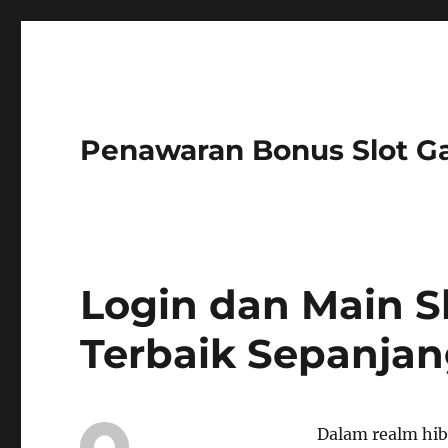
Penawaran Bonus Slot Ga
Login dan Main S
Terbaik Sepanja
Dalam realm hib