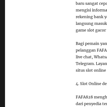
baru sangat cep
mengisi informa
rekening bank ya
langsung masuk 
game slot gacor 
Bagi pemain yan
pelanggan FAFA8
live chat, What
Telegram. Layan
situs slot onlin
4. Slot Online 
FAFA828 mengha
dari penyedia te