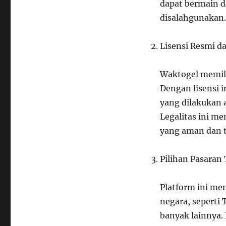
dapat bermain d
disalahgunakan.
Lisensi Resmi d
Waktogel memili
Dengan lisensi 
yang dilakukan 
Legalitas ini me
yang aman dan t
Pilihan Pasaran
Platform ini men
negara, seperti
banyak lainnya.