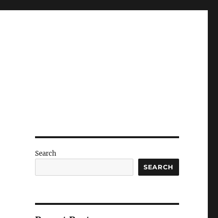
Search
SEARCH