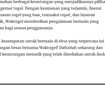
arkan berbagai keuntungan yang menjadikannya pilih
gemar togel. Dengan keamanan yang terjamin, lisensi
asaran togel yang luas, transaksi cepat, dan layanan
aik, Waktogel memberikan pengalaman bermain yang
n bagi semua penggunanya.
 kesempatan untuk bermain di situs yang terpercaya ini
ngan besar bersama Waktogel! Daftarlah sekarang dan
i keuntungan menarik yang telah disediakan untuk And