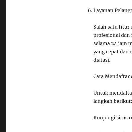
Layanan Pelang
Salah satu fitu
profesional dan
selama 24 jam m
yang cepat dan 
diatasi.
Cara Mendaftar 
Untuk mendaftar
langkah berikut
Kunjungi situs 