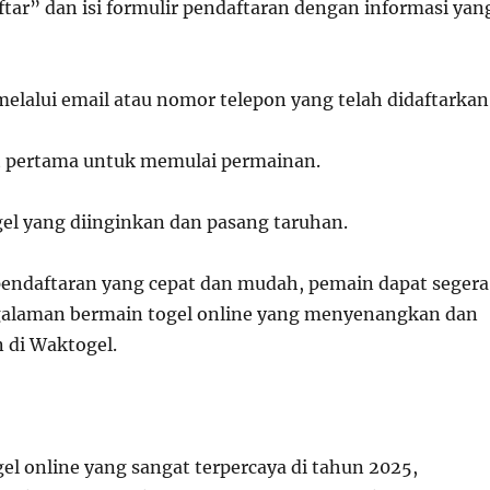
ftar” dan isi formulir pendaftaran dengan informasi yan
melalui email atau nomor telepon yang telah didaftarkan
t pertama untuk memulai permainan.
gel yang diinginkan dan pasang taruhan.
endaftaran yang cepat dan mudah, pemain dapat segera
alaman bermain togel online yang menyenangkan dan
di Waktogel.
gel online yang sangat terpercaya di tahun 2025,