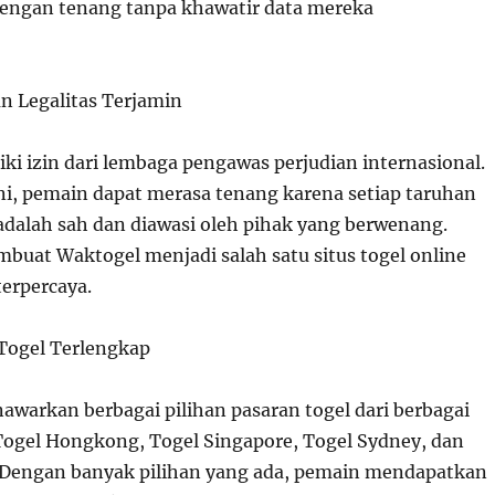
engan tenang tanpa khawatir data mereka
an Legalitas Terjamin
ki izin dari lembaga pengawas perjudian internasional.
ini, pemain dapat merasa tenang karena setiap taruhan
adalah sah dan diawasi oleh pihak yang berwenang.
mbuat Waktogel menjadi salah satu situs togel online
erpercaya.
 Togel Terlengkap
awarkan berbagai pilihan pasaran togel dari berbagai
 Togel Hongkong, Togel Singapore, Togel Sydney, dan
 Dengan banyak pilihan yang ada, pemain mendapatkan