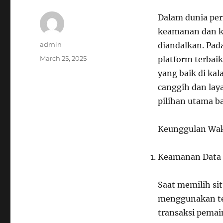
Dalam dunia pe
keamanan dan ke
Author
admin
diandalkan. Pad
Posted
March 25, 2025
platform terbaik
on
yang baik di ka
canggih dan lay
pilihan utama b
Keunggulan Wak
Keamanan Data 
Saat memilih si
menggunakan tek
transaksi pemai