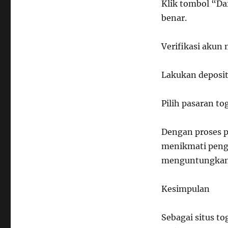
Klik tombol “Da
benar.
Verifikasi akun 
Lakukan deposi
Pilih pasaran to
Dengan proses p
menikmati peng
menguntungkan 
Kesimpulan
Sebagai situs to