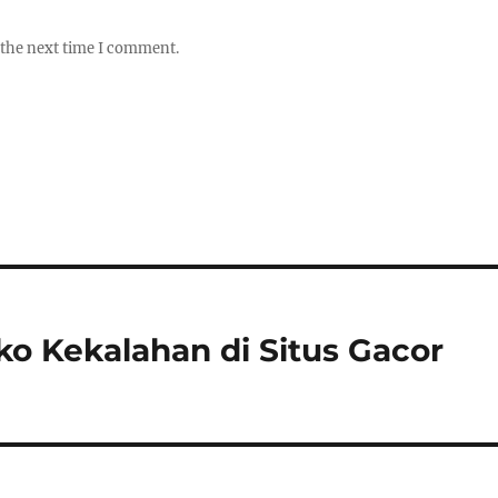
 the next time I comment.
ko Kekalahan di Situs Gacor