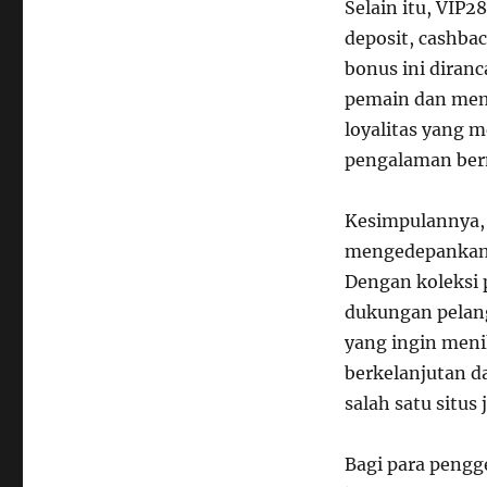
Selain itu, VIP
deposit, cashba
bonus ini diran
pemain dan mem
loyalitas yang 
pengalaman ber
Kesimpulannya, 
mengedepankan 
Dengan koleksi 
dukungan pelang
yang ingin meni
berkelanjutan d
salah satu situs 
Bagi para peng