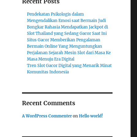
Recent Posts
Pendekatan Psikologis dalam
Mengendalikan Emosi saat Bermain Judi
Bongkar Rahasia Mendapatkan Jackpot di
Slot Thailand yang Sedang Gacor Saat Ini
Situs Gacor Memberikan Pengalaman
Bermain Online Yang Menguntungkan
Perjalanan Sejarah Mesin Slot dari Masa Ke
Masa Menuju Era Digital
Tren Slot Gacor Digital yang Menarik Minat
Komunitas Indonesia
Recent Comments
A WordPress Commenter
on
Hello world!