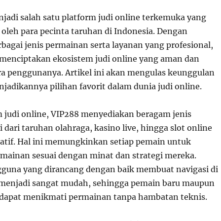
jadi salah satu platform judi online terkemuka yang
 oleh para pecinta taruhan di Indonesia. Dengan
agai jenis permainan serta layanan yang profesional,
 menciptakan ekosistem judi online yang aman dan
a penggunanya. Artikel ini akan mengulas keunggulan
adikannya pilihan favorit dalam dunia judi online.
m judi online, VIP288 menyediakan beragam jenis
dari taruhan olahraga, kasino live, hingga slot online
iatif. Hal ini memungkinkan setiap pemain untuk
ainan sesuai dengan minat dan strategi mereka.
guna yang dirancang dengan baik membuat navigasi di
 menjadi sangat mudah, sehingga pemain baru maupun
dapat menikmati permainan tanpa hambatan teknis.