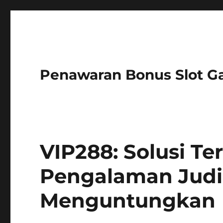
Penawaran Bonus Slot Ga
VIP288: Solusi T
Pengalaman Judi
Menguntungkan