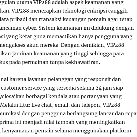
nggulan utama VIP288 adalah aspek keamanan yang
ikan. VIP288 menerapkan teknologi enkripsi canggih
ata pribadi dan transaksi keuangan pemain agar tetap
i ancaman cyber. Sistem keamanan ini didukung dengan
kasi yang ketat guna memastikan hanya pengguna yang
 mengakses akun mereka. Dengan demikian, VIP288
an jaminan keamanan yang tinggi sehingga para
kus pada permainan tanpa kekhawatiran.
enal karena layanan pelanggan yang responsif dan
 customer service yang tersedia selama 24 jam siap
lesaikan berbagai kendala atau pertanyaan yang
Melalui fitur live chat, email, dan telepon, VIP288
unikasi dengan pengguna berlangsung lancar dan cepa
prima ini menjadi nilai tambah yang meningkatkan
n kenyamanan pemain selama menggunakan platform.