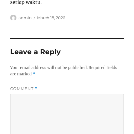
setiap waktu.
Author
Posted
admin
March 18, 2026
on
Leave a Reply
Your email address will not be published.
Required fields
are marked
*
COMMENT
*