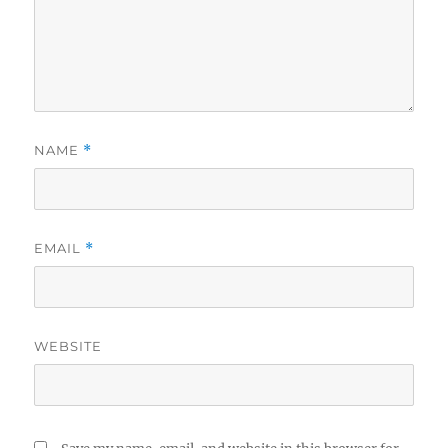
NAME
*
EMAIL
*
WEBSITE