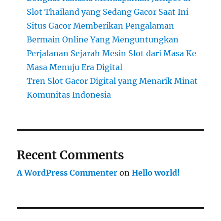
Slot Thailand yang Sedang Gacor Saat Ini
Situs Gacor Memberikan Pengalaman
Bermain Online Yang Menguntungkan
Perjalanan Sejarah Mesin Slot dari Masa Ke
Masa Menuju Era Digital
Tren Slot Gacor Digital yang Menarik Minat
Komunitas Indonesia
Recent Comments
A WordPress Commenter
on
Hello world!