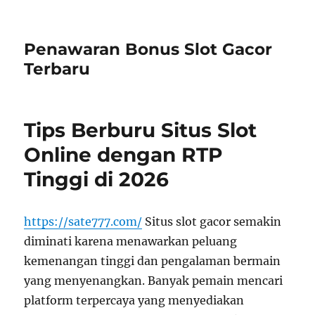
Penawaran Bonus Slot Gacor
Terbaru
Tips Berburu Situs Slot
Online dengan RTP
Tinggi di 2026
https://sate777.com/
Situs slot gacor semakin
diminati karena menawarkan peluang
kemenangan tinggi dan pengalaman bermain
yang menyenangkan. Banyak pemain mencari
platform terpercaya yang menyediakan