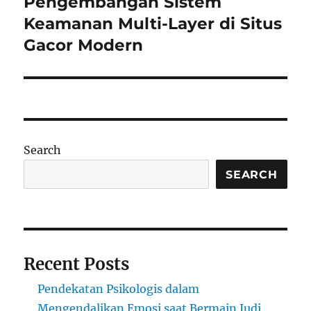
Pengembangan Sistem
Next
post:
Keamanan Multi-Layer di Situs
Gacor Modern
Search
SEARCH
Recent Posts
Pendekatan Psikologis dalam
Mengendalikan Emosi saat Bermain Judi