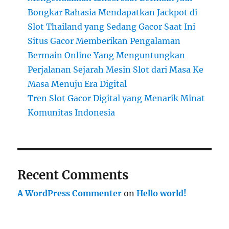
Bongkar Rahasia Mendapatkan Jackpot di
Slot Thailand yang Sedang Gacor Saat Ini
Situs Gacor Memberikan Pengalaman
Bermain Online Yang Menguntungkan
Perjalanan Sejarah Mesin Slot dari Masa Ke
Masa Menuju Era Digital
Tren Slot Gacor Digital yang Menarik Minat
Komunitas Indonesia
Recent Comments
A WordPress Commenter
on
Hello world!