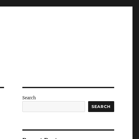
Search
SEARCH