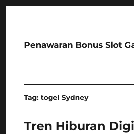
Penawaran Bonus Slot Ga
Tag:
togel Sydney
Tren Hiburan Dig