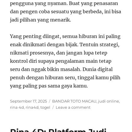
pengguna yang nyaman. Buat yang penasaran
dan pengen coba sesuatu yang berbeda, ini bisa
jadi pilihan yang menarik.
Yang penting diingat, semua hiburan ini paling
enak dinikmati dengan bijak. Tentuin strategi,
nikmati prosesnya, dan jangan lupa tetep
kontrol diri supaya pengalaman main tetap
seru dan nggak bikin masalah. Dunia digital
penuh dengan hiburan seru, tinggal kamu pilih
yang paling pas sama gaya kamu.
Posted
Tags
September 17, 2025
BANDAR TOTO MACAU
,
judi online
,
on
on
rina 4d
,
rina4d
,
togel
Leave a comment
Nikmati
Hiburan
Seru
Tanpa