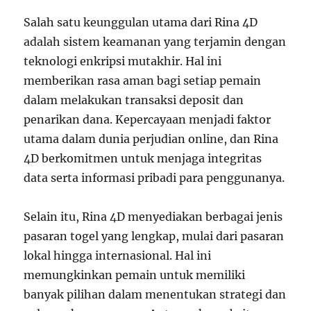
Salah satu keunggulan utama dari Rina 4D
adalah sistem keamanan yang terjamin dengan
teknologi enkripsi mutakhir. Hal ini
memberikan rasa aman bagi setiap pemain
dalam melakukan transaksi deposit dan
penarikan dana. Kepercayaan menjadi faktor
utama dalam dunia perjudian online, dan Rina
4D berkomitmen untuk menjaga integritas
data serta informasi pribadi para penggunanya.
Selain itu, Rina 4D menyediakan berbagai jenis
pasaran togel yang lengkap, mulai dari pasaran
lokal hingga internasional. Hal ini
memungkinkan pemain untuk memiliki
banyak pilihan dalam menentukan strategi dan