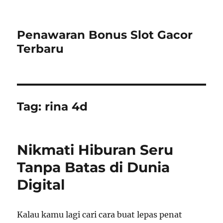
Penawaran Bonus Slot Gacor
Terbaru
Tag:
rina 4d
Nikmati Hiburan Seru
Tanpa Batas di Dunia
Digital
Kalau kamu lagi cari cara buat lepas penat