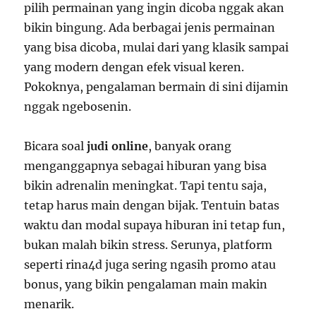
pilih permainan yang ingin dicoba nggak akan
bikin bingung. Ada berbagai jenis permainan
yang bisa dicoba, mulai dari yang klasik sampai
yang modern dengan efek visual keren.
Pokoknya, pengalaman bermain di sini dijamin
nggak ngebosenin.
Bicara soal
judi online
, banyak orang
menganggapnya sebagai hiburan yang bisa
bikin adrenalin meningkat. Tapi tentu saja,
tetap harus main dengan bijak. Tentuin batas
waktu dan modal supaya hiburan ini tetap fun,
bukan malah bikin stress. Serunya, platform
seperti rina4d juga sering ngasih promo atau
bonus, yang bikin pengalaman main makin
menarik.