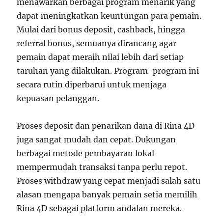
menawarkan berbagai program menarik yang
dapat meningkatkan keuntungan para pemain.
Mulai dari bonus deposit, cashback, hingga
referral bonus, semuanya dirancang agar
pemain dapat meraih nilai lebih dari setiap
taruhan yang dilakukan. Program-program ini
secara rutin diperbarui untuk menjaga
kepuasan pelanggan.
Proses deposit dan penarikan dana di Rina 4D
juga sangat mudah dan cepat. Dukungan
berbagai metode pembayaran lokal
mempermudah transaksi tanpa perlu repot.
Proses withdraw yang cepat menjadi salah satu
alasan mengapa banyak pemain setia memilih
Rina 4D sebagai platform andalan mereka.