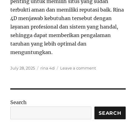
penting untuk memilih situs yang sudah
terbukti aman dan memiliki reputasi baik. Rina
4D menjawab kebutuhan tersebut dengan
layanan profesional dan sistem yang handal,
sehingga dapat memberikan pengalaman
taruhan yang lebih optimal dan
menguntungkan.
Posted
Tags
on
July 28, 2025
rina 4d
Leave a comment
on
Rina
4D:
Platform
Judi
Online
Search
Terpercaya
dengan
SEARCH
Fitur
Lengkap
dan