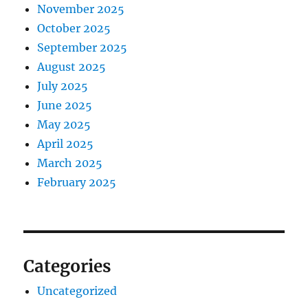
November 2025
October 2025
September 2025
August 2025
July 2025
June 2025
May 2025
April 2025
March 2025
February 2025
Categories
Uncategorized