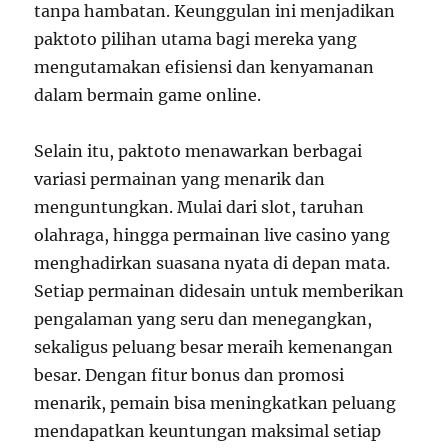
tanpa hambatan. Keunggulan ini menjadikan
paktoto pilihan utama bagi mereka yang
mengutamakan efisiensi dan kenyamanan
dalam bermain game online.
Selain itu, paktoto menawarkan berbagai
variasi permainan yang menarik dan
menguntungkan. Mulai dari slot, taruhan
olahraga, hingga permainan live casino yang
menghadirkan suasana nyata di depan mata.
Setiap permainan didesain untuk memberikan
pengalaman yang seru dan menegangkan,
sekaligus peluang besar meraih kemenangan
besar. Dengan fitur bonus dan promosi
menarik, pemain bisa meningkatkan peluang
mendapatkan keuntungan maksimal setiap