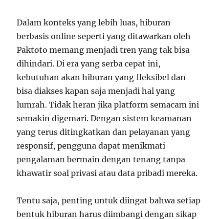
Dalam konteks yang lebih luas, hiburan
berbasis online seperti yang ditawarkan oleh
Paktoto memang menjadi tren yang tak bisa
dihindari. Di era yang serba cepat ini,
kebutuhan akan hiburan yang fleksibel dan
bisa diakses kapan saja menjadi hal yang
lumrah. Tidak heran jika platform semacam ini
semakin digemari. Dengan sistem keamanan
yang terus ditingkatkan dan pelayanan yang
responsif, pengguna dapat menikmati
pengalaman bermain dengan tenang tanpa
khawatir soal privasi atau data pribadi mereka.
Tentu saja, penting untuk diingat bahwa setiap
bentuk hiburan harus diimbangi dengan sikap