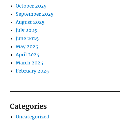
October 2025
September 2025
August 2025
July 2025
June 2025
May 2025
April 2025
March 2025
February 2025
Categories
Uncategorized