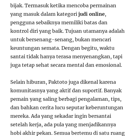
bijak. Termasuk ketika mencoba permainan
yang masuk dalam kategori
judi online
,
pengguna sebaiknya memiliki batas dan
kontrol diri yang baik. Tujuan utamanya adalah
untuk bersenang-senang, bukan mencari
keuntungan semata. Dengan begitu, waktu
santai tidak hanya terasa menyenangkan, tapi
juga tetap sehat secara mental dan emosional.
Selain hiburan, Paktoto juga dikenal karena
komunitasnya yang aktif dan suportif. Banyak
pemain yang saling berbagi pengalaman, tips,
dan bahkan cerita lucu seputar keberuntungan
mereka. Ada yang sekadar ingin bersantai
setelah kerja, ada pula yang menjadikannya
hobi akhir pekan. Semua bertemu di satu ruang