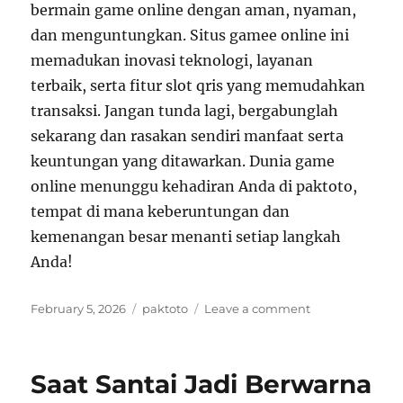
bermain game online dengan aman, nyaman,
dan menguntungkan. Situs gamee online ini
memadukan inovasi teknologi, layanan
terbaik, serta fitur slot qris yang memudahkan
transaksi. Jangan tunda lagi, bergabunglah
sekarang dan rasakan sendiri manfaat serta
keuntungan yang ditawarkan. Dunia game
online menunggu kehadiran Anda di paktoto,
tempat di mana keberuntungan dan
kemenangan besar menanti setiap langkah
Anda!
Posted
Tags
on
February 5, 2026
paktoto
Leave a comment
on
Mengungkap
Alasan
Situs
Saat Santai Jadi Berwarna
Game
Online