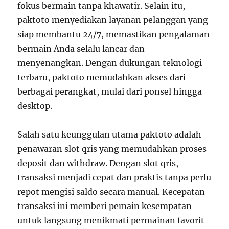
fokus bermain tanpa khawatir. Selain itu,
paktoto menyediakan layanan pelanggan yang
siap membantu 24/7, memastikan pengalaman
bermain Anda selalu lancar dan
menyenangkan. Dengan dukungan teknologi
terbaru, paktoto memudahkan akses dari
berbagai perangkat, mulai dari ponsel hingga
desktop.
Salah satu keunggulan utama paktoto adalah
penawaran slot qris yang memudahkan proses
deposit dan withdraw. Dengan slot qris,
transaksi menjadi cepat dan praktis tanpa perlu
repot mengisi saldo secara manual. Kecepatan
transaksi ini memberi pemain kesempatan
untuk langsung menikmati permainan favorit