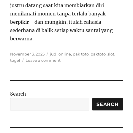
justru datang saat kita membiarkan diri
menikmati momen tanpa terlalu banyak
berpikir—dan mungkin, itulah rahasia
sederhana di balik setiap waktu santai yang
berwarna.
Posted
Tags
November 3, 2025
judi online
,
pak toto
,
paktoto
,
slot
,
on
on
togel
Leave a comment
Saat
Santai
Jadi
Berwarna
dengan
Search
Keseruan
Baru
SEARCH