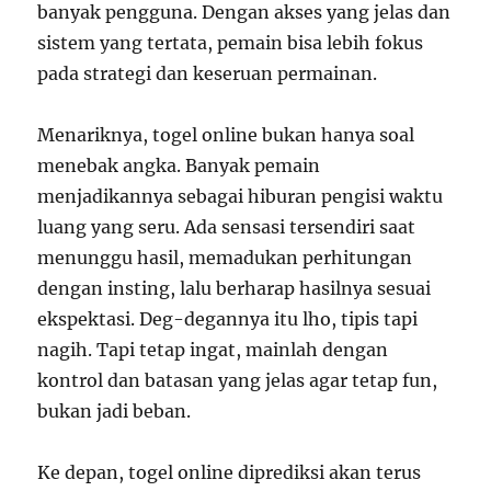
banyak pengguna. Dengan akses yang jelas dan
sistem yang tertata, pemain bisa lebih fokus
pada strategi dan keseruan permainan.
Menariknya, togel online bukan hanya soal
menebak angka. Banyak pemain
menjadikannya sebagai hiburan pengisi waktu
luang yang seru. Ada sensasi tersendiri saat
menunggu hasil, memadukan perhitungan
dengan insting, lalu berharap hasilnya sesuai
ekspektasi. Deg-degannya itu lho, tipis tapi
nagih. Tapi tetap ingat, mainlah dengan
kontrol dan batasan yang jelas agar tetap fun,
bukan jadi beban.
Ke depan, togel online diprediksi akan terus