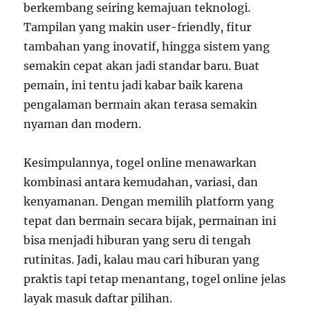
berkembang seiring kemajuan teknologi.
Tampilan yang makin user-friendly, fitur
tambahan yang inovatif, hingga sistem yang
semakin cepat akan jadi standar baru. Buat
pemain, ini tentu jadi kabar baik karena
pengalaman bermain akan terasa semakin
nyaman dan modern.
Kesimpulannya, togel online menawarkan
kombinasi antara kemudahan, variasi, dan
kenyamanan. Dengan memilih platform yang
tepat dan bermain secara bijak, permainan ini
bisa menjadi hiburan yang seru di tengah
rutinitas. Jadi, kalau mau cari hiburan yang
praktis tapi tetap menantang, togel online jelas
layak masuk daftar pilihan.