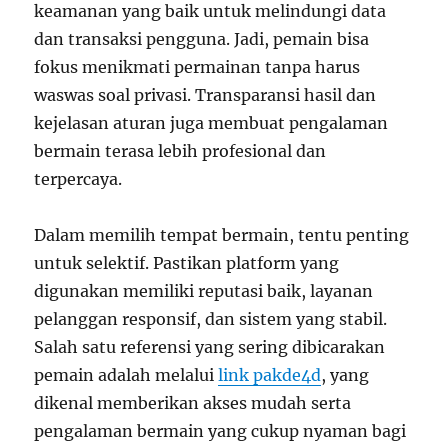
keamanan yang baik untuk melindungi data
dan transaksi pengguna. Jadi, pemain bisa
fokus menikmati permainan tanpa harus
waswas soal privasi. Transparansi hasil dan
kejelasan aturan juga membuat pengalaman
bermain terasa lebih profesional dan
terpercaya.
Dalam memilih tempat bermain, tentu penting
untuk selektif. Pastikan platform yang
digunakan memiliki reputasi baik, layanan
pelanggan responsif, dan sistem yang stabil.
Salah satu referensi yang sering dibicarakan
pemain adalah melalui
link pakde4d
, yang
dikenal memberikan akses mudah serta
pengalaman bermain yang cukup nyaman bagi