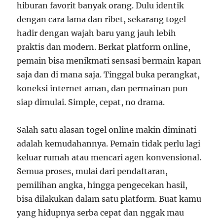
hiburan favorit banyak orang. Dulu identik
dengan cara lama dan ribet, sekarang togel
hadir dengan wajah baru yang jauh lebih
praktis dan modern. Berkat platform online,
pemain bisa menikmati sensasi bermain kapan
saja dan di mana saja. Tinggal buka perangkat,
koneksi internet aman, dan permainan pun
siap dimulai. Simple, cepat, no drama.
Salah satu alasan togel online makin diminati
adalah kemudahannya. Pemain tidak perlu lagi
keluar rumah atau mencari agen konvensional.
Semua proses, mulai dari pendaftaran,
pemilihan angka, hingga pengecekan hasil,
bisa dilakukan dalam satu platform. Buat kamu
yang hidupnya serba cepat dan nggak mau