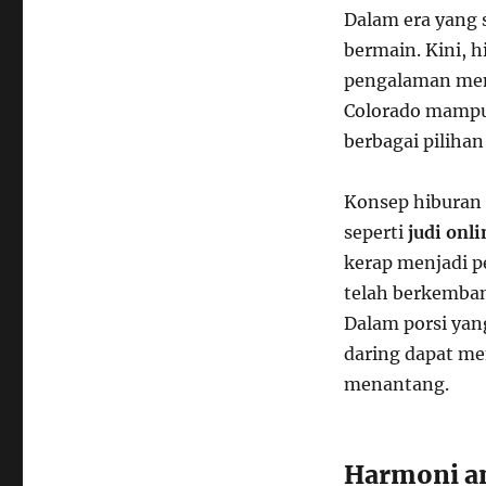
Dalam era yang 
bermain. Kini, h
pengalaman menj
Colorado mampu
berbagai piliha
Konsep hiburan i
seperti
judi onli
kerap menjadi pe
telah berkemban
Dalam porsi yan
daring dapat me
menantang.
Harmoni a