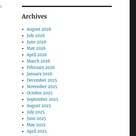
.
Archives
August 2026
July 2026
June 2026
May 2026
April 2026
March 2026
February 2026
January 2026
December 2025
November 2025
October 2025
September 2025
August 2025
July 2025
June 2025
May 2025
April 2025