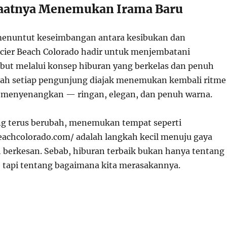
Saatnya Menemukan Irama Baru
enuntut keseimbangan antara kesibukan dan
cier Beach Colorado hadir untuk menjembatani
but melalui konsep hiburan yang berkelas dan penuh
inilah setiap pengunjung diajak menemukan kembali ritme
 menyenangkan — ringan, elegan, dan penuh warna.
g terus berubah, menemukan tempat seperti
beachcolorado.com/ adalah langkah kecil menuju gaya
h berkesan. Sebab, hiburan terbaik bukan hanya tentang
t, tapi tentang bagaimana kita merasakannya.