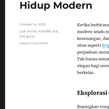
Hidup Modern
Posted
October 14, 2025
Ketika berbicar
on
Tags
judi online
,
max389
,
slot
,
modern selalu 
slot gacor
kesenangan, dan
on
Leave a comment
situs seperti
htt
Menyusuri
perpaduan antar
Daya
Tarik
Tak hanya mena
Baru
elegan bagi mer
dalam
berkelas.
Gaya
Hidup
Modern
Eksplorasi
Bayangkan temp