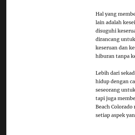
Hal yang membe
lain adalah kes
disuguhi keseru
dirancang untu
keseruan dan k
hiburan tanpa ke
Lebih dari seka
hidup dengan car
seseorang untuk
tapi juga member
Beach Colorado 
setiap aspek ya