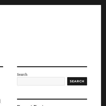
Search
SEARCH
a