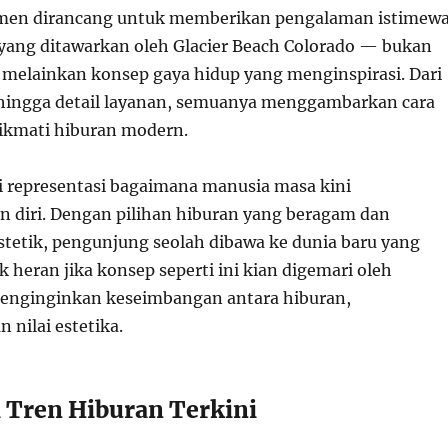
emen dirancang untuk memberikan pengalaman istimewa
 yang ditawarkan oleh Glacier Beach Colorado — bukan
 melainkan konsep gaya hidup yang menginspirasi. Dari
 hingga detail layanan, semuanya menggambarkan cara
ikmati hiburan modern.
di representasi bagaimana manusia masa kini
 diri. Dengan pilihan hiburan yang beragam dan
stetik, pengunjung seolah dibawa ke dunia baru yang
ak heran jika konsep seperti ini kian digemari oleh
menginginkan keseimbangan antara hiburan,
 nilai estetika.
Tren Hiburan Terkini