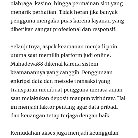
olahraga, kasino, hingga permainan slot yang
menarik perhatian. Tidak heran jika banyak
pengguna mengaku puas karena layanan yang
diberikan sangat profesional dan responsif.
Selanjutnya, aspek keamanan menjadi poin
utama saat memilih platform judi online.
Mahadewa88 dikenal karena sistem
keamanannya yang canggih. Penggunaan
enkripsi data dan metode transaksi yang
transparan membuat pengguna merasa aman
saat melakukan deposit maupun withdraw. Hal
ini menjadi faktor penting agar data pribadi
dan keuangan tetap terjaga dengan baik.
Kemudahan akses juga menjadi keunggulan