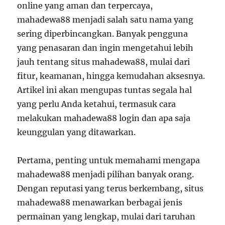
online yang aman dan terpercaya,
mahadewa88 menjadi salah satu nama yang
sering diperbincangkan. Banyak pengguna
yang penasaran dan ingin mengetahui lebih
jauh tentang situs mahadewa88, mulai dari
fitur, keamanan, hingga kemudahan aksesnya.
Artikel ini akan mengupas tuntas segala hal
yang perlu Anda ketahui, termasuk cara
melakukan mahadewa88 login dan apa saja
keunggulan yang ditawarkan.
Pertama, penting untuk memahami mengapa
mahadewa88 menjadi pilihan banyak orang.
Dengan reputasi yang terus berkembang, situs
mahadewa88 menawarkan berbagai jenis
permainan yang lengkap, mulai dari taruhan