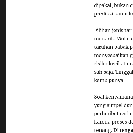
dipakai, bukan c
prediksi kamu kej
Pilihan jenis ta
menarik. Mulai d
taruhan babak p
menyesuaikan g
risiko kecil ata
sah saja. Tingg
kamu punya.
Soal kenyamana
yang simpel dan
perlu ribet cari 
karena proses de
tenang. Di teng