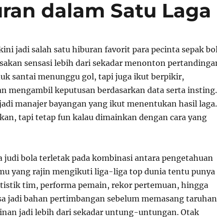
buran dalam Satu Laga
kini jadi salah satu hiburan favorit para pecinta sepak bo
sakan sensasi lebih dari sekadar menonton pertandinga
k santai menunggu gol, tapi juga ikut berpikir,
an mengambil keputusan berdasarkan data serta insting.
 jadi manajer bayangan yang ikut menentukan hasil laga.
an, tapi tetap fun kalau dimainkan dengan cara yang
a judi bola terletak pada kombinasi antara pengetahuan
mu yang rajin mengikuti liga-liga top dunia tentu punya
atistik tim, performa pemain, rekor pertemuan, hingga
isa jadi bahan pertimbangan sebelum memasang taruhan
ainan jadi lebih dari sekadar untung-untungan. Otak