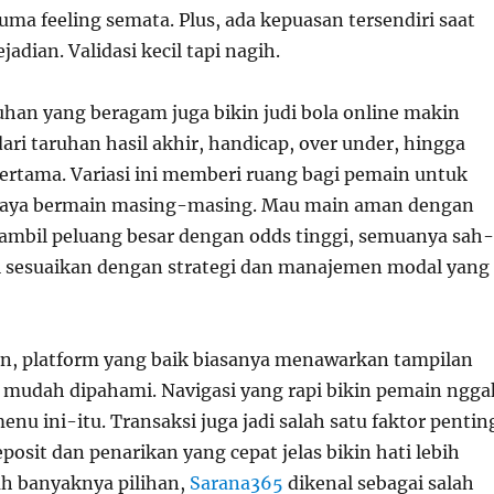
uma feeling semata. Plus, ada kepuasan tersendiri saat
adian. Validasi kecil tapi nagih.
ruhan yang beragam juga bikin judi bola online makin
ari taruhan hasil akhir, handicap, over under, hingga
ertama. Variasi ini memberi ruang bagi pemain untuk
aya bermain masing-masing. Mau main aman dengan
u ambil peluang besar dengan odds tinggi, semuanya sah-
al sesuaikan dengan strategi dan manajemen modal yang
n, platform yang baik biasanya menawarkan tampilan
 mudah dipahami. Navigasi yang rapi bikin pemain ngga
menu ini-itu. Transaksi juga jadi salah satu faktor pentin
posit dan penarikan yang cepat jelas bikin hati lebih
ah banyaknya pilihan,
Sarana365
dikenal sebagai salah