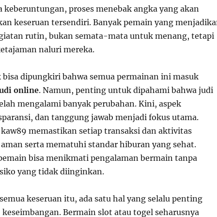
a keberuntungan, proses menebak angka yang akan
an keseruan tersendiri. Banyak pemain yang menjadik
egiatan rutin, bukan semata-mata untuk menang, tetapi
etajaman naluri mereka.
ak bisa dipungkiri bahwa semua permainan ini masuk
judi online
. Namun, penting untuk dipahami bahwa judi
elah mengalami banyak perubahan. Kini, aspek
paransi, dan tanggung jawab menjadi fokus utama.
i kaw89 memastikan setiap transaksi dan aktivitas
 aman serta mematuhi standar hiburan yang sehat.
 pemain bisa menikmati pengalaman bermain tanpa
siko yang tidak diinginkan.
semua keseruan itu, ada satu hal yang selalu penting
 keseimbangan. Bermain slot atau togel seharusnya