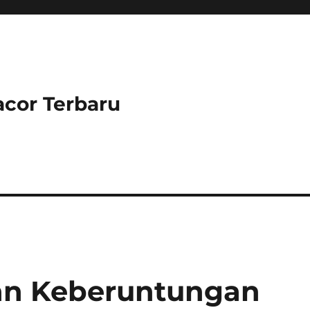
cor Terbaru
dan Keberuntungan