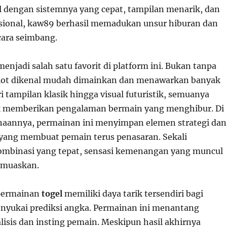
 dengan sistemnya yang cepat, tampilan menarik, dan
sional, kaw89 berhasil memadukan unsur hiburan dan
ara seimbang.
enjadi salah satu favorit di platform ini. Bukan tanpa
slot dikenal mudah dimainkan dan menawarkan banyak
ri tampilan klasik hingga visual futuristik, semuanya
k memberikan pengalaman bermain yang menghibur. Di
naannya, permainan ini menyimpan elemen strategi dan
yang membuat pemain terus penasaran. Sekali
mbinasi yang tepat, sensasi kemenangan yang muncul
emuaskan.
 permainan
togel
memiliki daya tarik tersendiri bagi
yukai prediksi angka. Permainan ini menantang
sis dan insting pemain. Meskipun hasil akhirnya