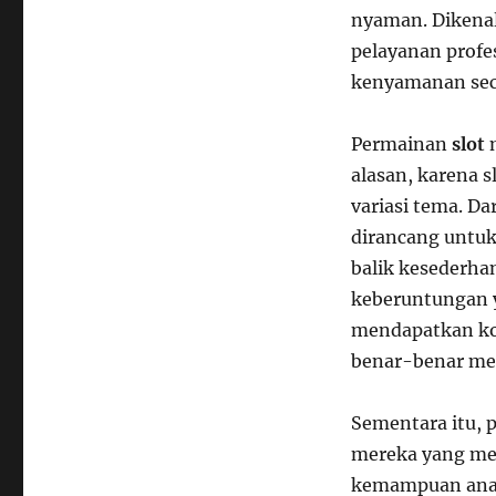
nyaman. Dikenal
pelayanan profe
kenyamanan sec
Permainan
slot
m
alasan, karena 
variasi tema. Da
dirancang untu
balik kesederha
keberuntungan 
mendapatkan ko
benar-benar m
Sementara itu,
mereka yang men
kemampuan anali